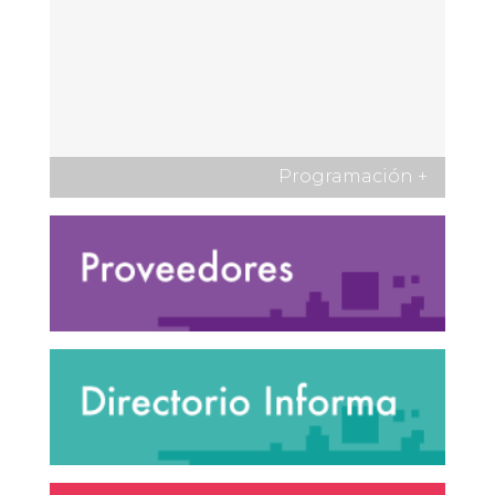
Programación
+