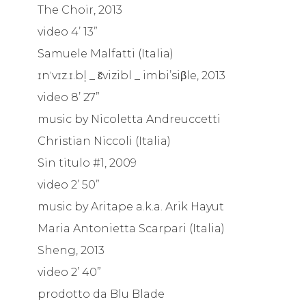
The Choir, 2013
video 4’ 13”
Samuele Malfatti (Italia)
ɪnˈvɪz.ɪ.bl̩ _ ɛ̃vizibl _ imbi’siβle, 2013
video 8’ 27”
music by Nicoletta Andreuccetti
Christian Niccoli (Italia)
Sin titulo #1, 2009
video 2’ 50”
music by Aritape a.k.a. Arik Hayut
Maria Antonietta Scarpari (Italia)
Sheng, 2013
video 2’ 40”
prodotto da Blu Blade