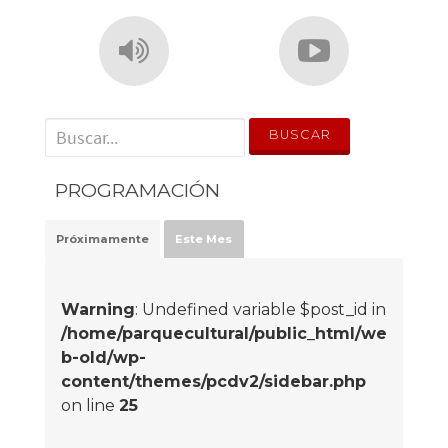
' . __('Search for:') . '
PROGRAMACIÓN
Próximamente
Este Mes
Warning
: Undefined variable $post_id in
/home/parquecultural/public_html/we
b-old/wp-
content/themes/pcdv2/sidebar.php
on line
25