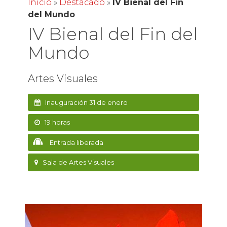
Inicio
»
Destacado
»
IV Bienal del Fin
del Mundo
IV Bienal del Fin del
Mundo
Artes Visuales
Inauguración 31 de enero
19 horas
Entrada liberada
Sala de Artes Visuales