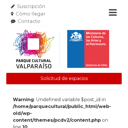
Suscripción
Cómo llegar
Contacto
Solicitud de espacios
Skip to content
Warning
: Undefined variable $post_id in
/home/parquecultural/public_html/web-
old/wp-
content/themes/pcdv2/content.php
on
line
10