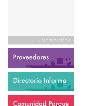
Programación
+