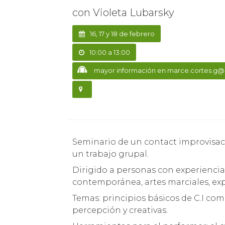
con Violeta Lubarsky
16, 17 y 18 de febrero
10:00 a 13:00
mayor información en marce.cortes.g
Seminario de un contact improvisación enfocado en la creación y puesta en escena de
un trabajo grupal.
Dirigido a personas con experiencia
contemporánea, artes marciales, exp
Temas: principios básicos de C.I com
percepción y creativas.