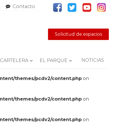
Contacto
Solicitud de espacios
NOTICIAS
CARTELERA
EL PARQUE
ontent/themes/pcdv2/content.php
on
ontent/themes/pcdv2/content.php
on
ontent/themes/pcdv2/content.php
on