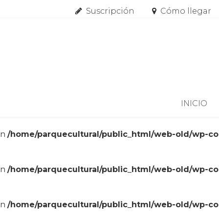
Suscripción
Cómo llegar
Skip to content
INICIO
in
/home/parquecultural/public_html/web-old/wp-c
in
/home/parquecultural/public_html/web-old/wp-c
in
/home/parquecultural/public_html/web-old/wp-c