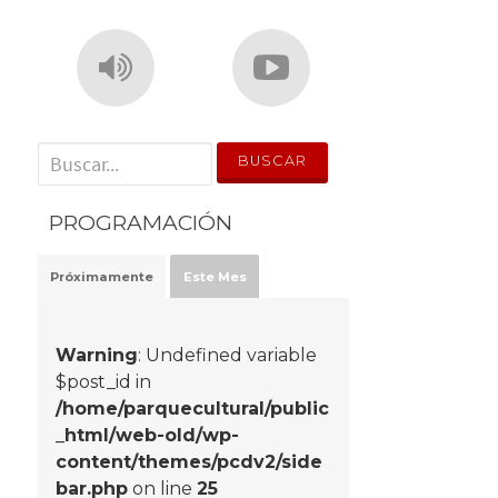
' . __('Search for:') . '
PROGRAMACIÓN
Próximamente
Este Mes
Warning
: Undefined variable
$post_id in
/home/parquecultural/public
_html/web-old/wp-
content/themes/pcdv2/side
bar.php
on line
25