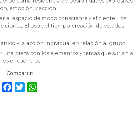
cuerpo como residencia de posibilidades expresivas
ón, emoción, y acción.
r el espacio de modo consciente y eficiente. Los
ansiciones. El uso del tiempo-creación de estados
nico – la acción individual en relación al grupo.
ir una pieza con los elementos y temas que surjan a
 los encuentros.
Compartir:
F
T
W
a
w
h
c
it
a
e
te
ts
b
r
A
o
p