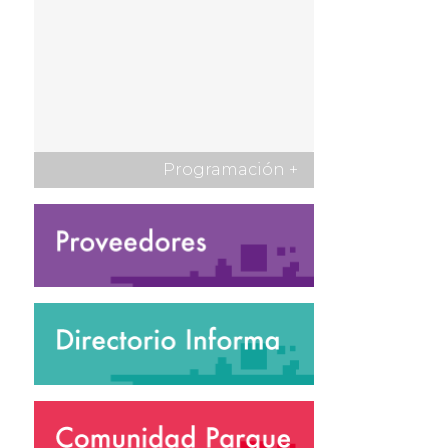
Programación
+