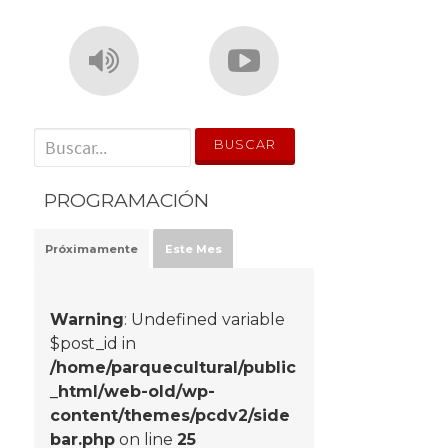
' . __('Search for:') . '
PROGRAMACIÓN
Próximamente
Este Mes
Warning
: Undefined variable
$post_id in
/home/parquecultural/public
_html/web-old/wp-
content/themes/pcdv2/side
bar.php
on line
25