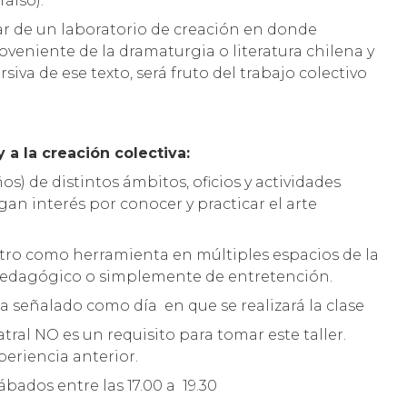
aíso).
par de un laboratorio de creación en donde
eniente de la dramaturgia o literatura chilena y
rsiva de ese texto, será fruto del trabajo colectivo
y a la creación colectiva:
os) de distintos ámbitos, oficios y actividades
ngan interés por conocer y practicar el arte
atro como herramienta en múltiples espacios de la
l, pedagógico o simplemente de entretención.
a señalado como día en que se realizará la clase
atral NO es un requisito para tomar este taller.
eriencia anterior.
ábados entre las 17.00 a 19.30