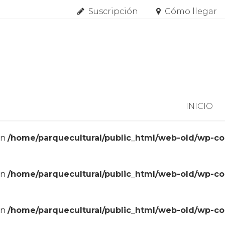
Suscripción
Cómo llegar
Skip to content
INICIO
in
/home/parquecultural/public_html/web-old/wp-c
in
/home/parquecultural/public_html/web-old/wp-c
in
/home/parquecultural/public_html/web-old/wp-c