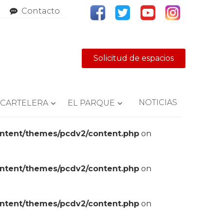
Contacto
Solicitud de espacios
NOTICIAS
CARTELERA
EL PARQUE
ontent/themes/pcdv2/content.php
on
ontent/themes/pcdv2/content.php
on
ontent/themes/pcdv2/content.php
on