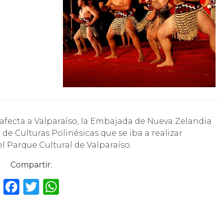
e Culturas Polinésicas que se iba a realizar
el Parque Cultural de Valparaíso.
Compartir:
F
T
W
a
w
h
c
it
a