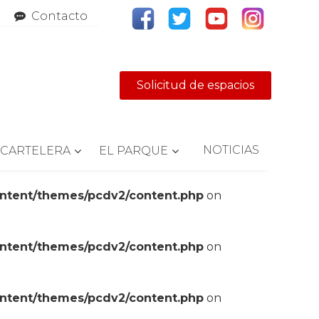
Contacto
Solicitud de espacios
NOTICIAS
CARTELERA
EL PARQUE
ontent/themes/pcdv2/content.php
on
ontent/themes/pcdv2/content.php
on
ontent/themes/pcdv2/content.php
on