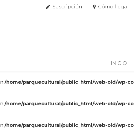
Suscripción
Cómo llegar
Skip to content
INICIO
in
/home/parquecultural/public_html/web-old/wp-c
in
/home/parquecultural/public_html/web-old/wp-c
in
/home/parquecultural/public_html/web-old/wp-c