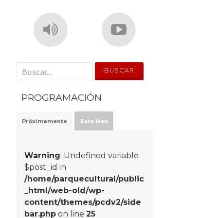
' . __('Search for:') . '
PROGRAMACIÓN
Próximamente
Este Mes
Warning
: Undefined variable
$post_id in
/home/parquecultural/public
_html/web-old/wp-
content/themes/pcdv2/side
bar.php
on line
25