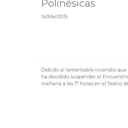
Polinésicas
14/Mar/2015
Debido al lamentable incendio que afecta a Valparaíso, la Embajada de Nueva Zelandia
ha decidido suspender el Encuentro d
mañana a las 17 horas en el Teatro d