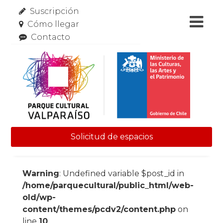
Suscripción
Cómo llegar
Contacto
Solicitud de espacios
Skip to content
Warning
: Undefined variable $post_id in
/home/parquecultural/public_html/web-
old/wp-
content/themes/pcdv2/content.php
on
line
10