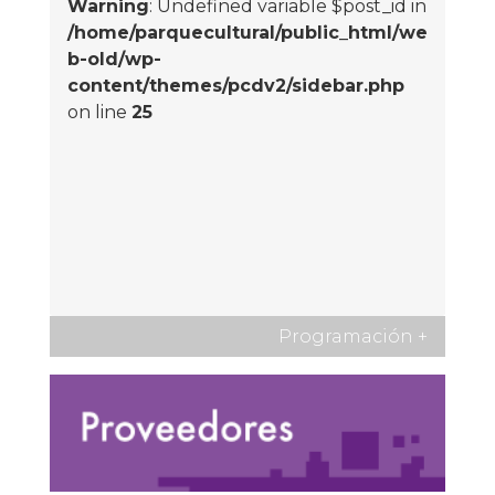
Warning
: Undefined variable $post_id in
/home/parquecultural/public_html/we
b-old/wp-
content/themes/pcdv2/sidebar.php
on line
25
Programación
+