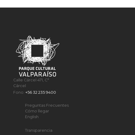
Calle Cárcel 471, C°
Cárcel
Fono:
+56 32 235 9400
Preguntas Frecuentes
Cómo llegar
English
Transparencia