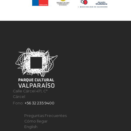
Calle Cárcel 471, C°
Cárcel
Fono:
+56 32 235 9400
Preguntas Frecuentes
Cómo llegar
English