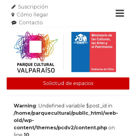
Suscripción
Cómo llegar
Contacto
Solicitud de espacios
Skip to content
Warning
: Undefined variable $post_id in
/home/parquecultural/public_html/web-
old/wp-
content/themes/pcdv2/content.php
on
line
10