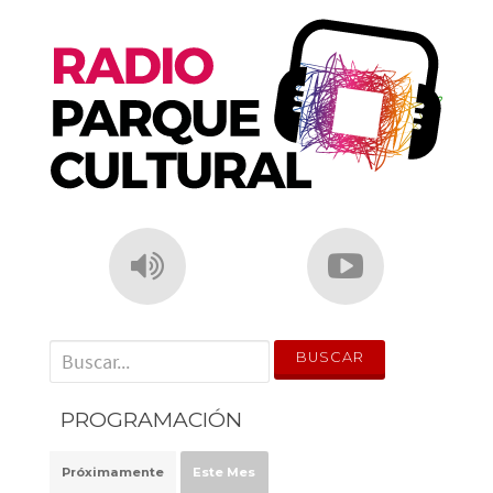
o
p
k
' . __('Search for:') . '
PROGRAMACIÓN
Próximamente
Este Mes