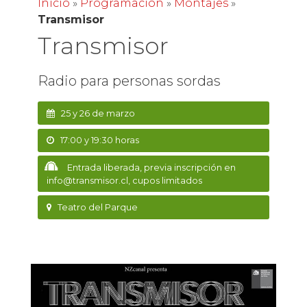
Inicio
»
Programación
»
Montajes
»
Transmisor
Transmisor
Radio para personas sordas
25 y 26 de marzo
17:00 y 19:30 horas
Entrada liberada, previa inscripción en
info@transmisor.cl, cupos limitados
Teatro del Parque