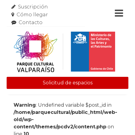
Suscripción
Cómo llegar
Contacto
Solicitud de espacios
Skip to content
Warning
: Undefined variable $post_id in
/home/parquecultural/public_html/web-
old/wp-
content/themes/pcdv2/content.php
on
line
10