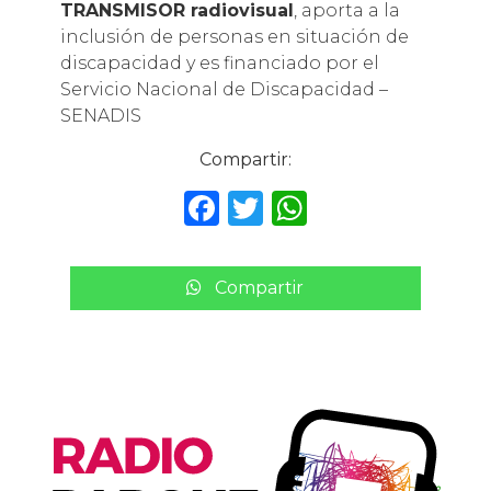
TRANSMISOR radiovisual
, aporta a la
inclusión de personas en situación de
discapacidad y es financiado por el
Servicio Nacional de Discapacidad –
SENADIS
Compartir:
F
T
W
a
w
h
c
it
a
Compartir
e
te
ts
b
r
A
o
p
o
p
k