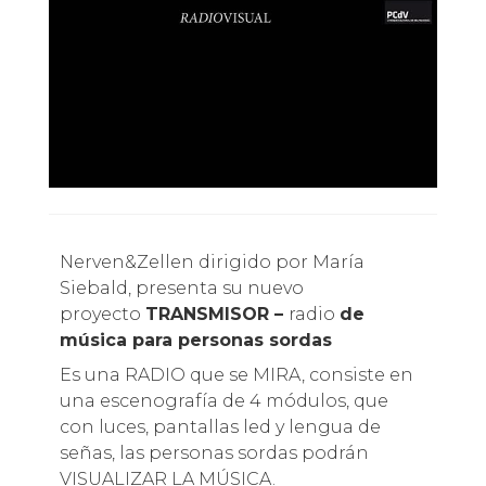
Nerven&Zellen dirigido por María
Siebald, presenta su nuevo
proyecto
TRANSMISOR –
radio
de
música para personas sordas
Es una RADIO que se MIRA, consiste en
una escenografía de 4 módulos, que
con luces, pantallas led y lengua de
señas, las personas sordas podrán
VISUALIZAR LA MÚSICA.