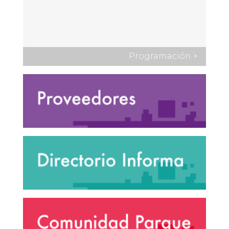
Programación
+