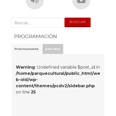
' . __('Search for:') . '
PROGRAMACIÓN
Próximamente
Este Mes
Warning
: Undefined variable $post_id in
/home/parquecultural/public_html/we
b-old/wp-
content/themes/pcdv2/sidebar.php
on line
25