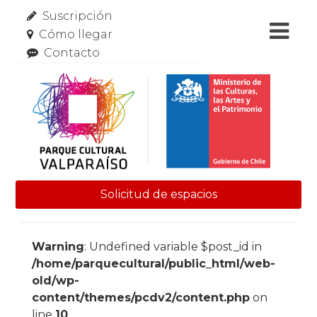
Suscripción
Cómo llegar
Contacto
Solicitud de espacios
Skip to content
Warning
: Undefined variable $post_id in
/home/parquecultural/public_html/web-
old/wp-
content/themes/pcdv2/content.php
on
line
10