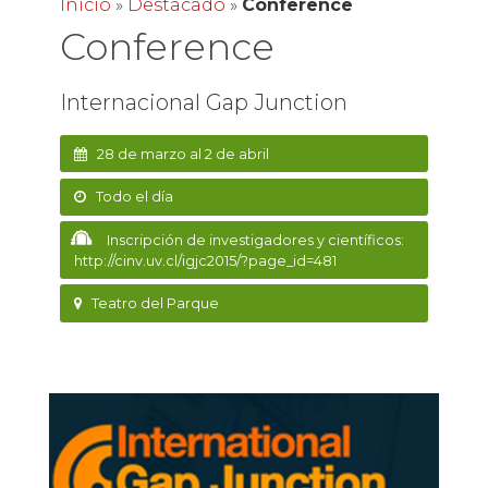
Inicio
»
Destacado
»
Conference
Conference
Internacional Gap Junction
28 de marzo al 2 de abril
Todo el día
Inscripción de investigadores y científicos:
http://cinv.uv.cl/igjc2015/?page_id=481
Teatro del Parque