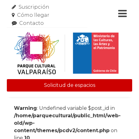
Suscripción
Cómo llegar
Contacto
Solicitud de espacios
Skip to content
Warning
: Undefined variable $post_id in
/home/parquecultural/public_html/web-
old/wp-
content/themes/pcdv2/content.php
on
line
10