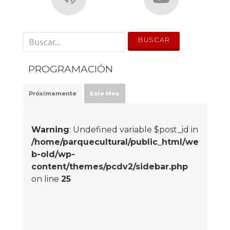
' . __('Search for:') . '
PROGRAMACIÓN
Próximamente
Este Mes
Warning
: Undefined variable $post_id in
/home/parquecultural/public_html/we
b-old/wp-
content/themes/pcdv2/sidebar.php
on line
25