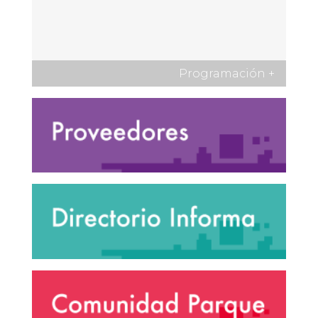
Programación
+