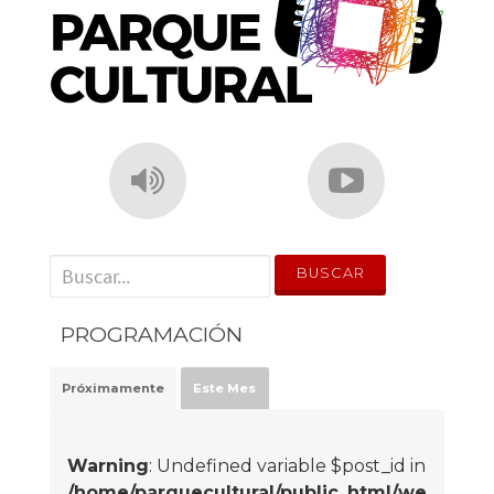
' . __('Search for:') . '
PROGRAMACIÓN
Próximamente
Este Mes
Warning
: Undefined variable $post_id in
/home/parquecultural/public_html/we