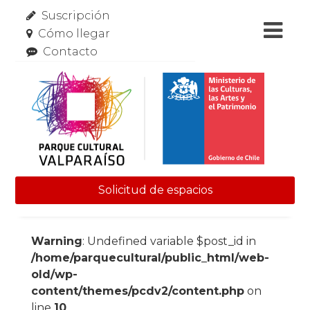
Suscripción
Cómo llegar
Contacto
Solicitud de espacios
Skip to content
Warning
: Undefined variable $post_id in
/home/parquecultural/public_html/web-
old/wp-
content/themes/pcdv2/content.php
on
line
10