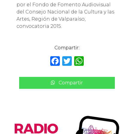
por el Fondo de Fomento Audiovisual
del Consejo Nacional de la Cultura y las
Artes, Región de Valparaíso,
convocatoria 2015.
Compartir:
F
T
W
a
w
h
c
it
a
Compartir
e
te
ts
b
r
A
o
p
o
p
k