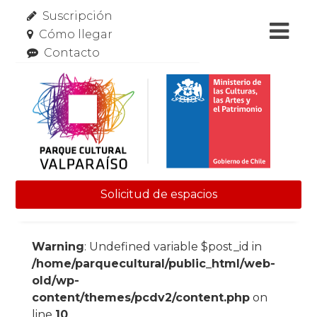
Suscripción
Cómo llegar
Contacto
Solicitud de espacios
Skip to content
Warning
: Undefined variable $post_id in
/home/parquecultural/public_html/web-
old/wp-
content/themes/pcdv2/content.php
on
line
10