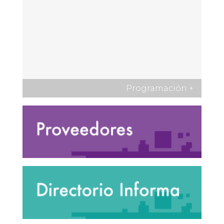
Programación
+