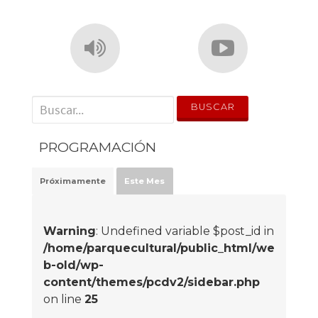
' . __('Search for:') . '
PROGRAMACIÓN
Próximamente
Este Mes
Warning
: Undefined variable $post_id in
/home/parquecultural/public_html/we
b-old/wp-
content/themes/pcdv2/sidebar.php
on line
25