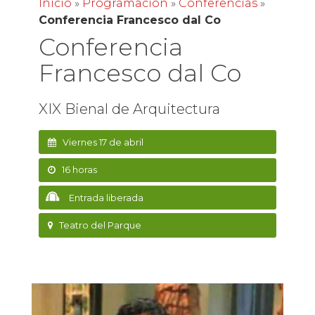
Inicio
»
Programación
»
Conferencias
»
Conferencia Francesco dal Co
Conferencia
Francesco dal Co
XIX Bienal de Arquitectura
Viernes 17 de abril
16 horas
Entrada liberada
Teatro del Parque