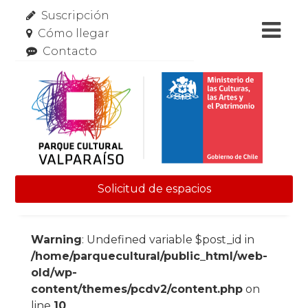
Suscripción
Cómo llegar
Contacto
Solicitud de espacios
Skip to content
Warning
: Undefined variable $post_id in
/home/parquecultural/public_html/web-
old/wp-
content/themes/pcdv2/content.php
on
line
10