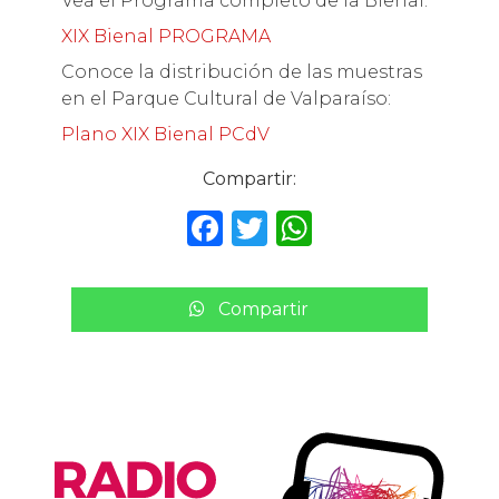
Vea el Programa completo de la Bienal:
XIX Bienal PROGRAMA
Conoce la distribución de las muestras
en el Parque Cultural de Valparaíso:
Plano XIX Bienal PCdV
Compartir:
F
T
W
a
w
h
c
it
a
Compartir
e
te
ts
b
r
A
o
p
o
p
k