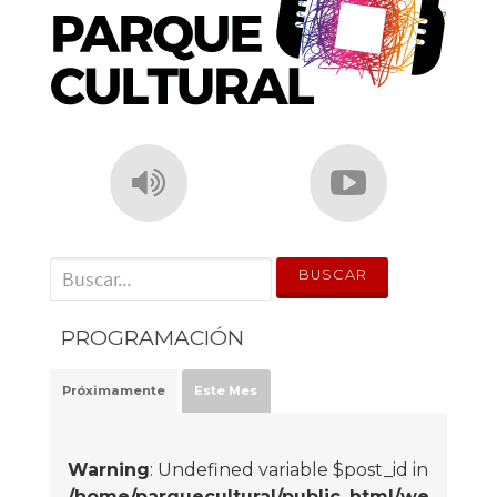
' . __('Search for:') . '
PROGRAMACIÓN
Próximamente
Este Mes
Warning
: Undefined variable $post_id in
/home/parquecultural/public_html/we