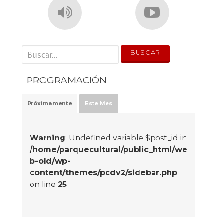
' . __('Search for:') . '
PROGRAMACIÓN
Próximamente
Este Mes
Warning
: Undefined variable $post_id in
/home/parquecultural/public_html/we
b-old/wp-
content/themes/pcdv2/sidebar.php
on line
25