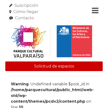
Suscripción
Cómo llegar
Contacto
Solicitud de espacios
Skip to content
Warning
: Undefined variable $post_id in
/home/parquecultural/public_html/web-
old/wp-
content/themes/pcdv2/content.php
on
line
10