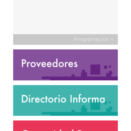
Programación
+