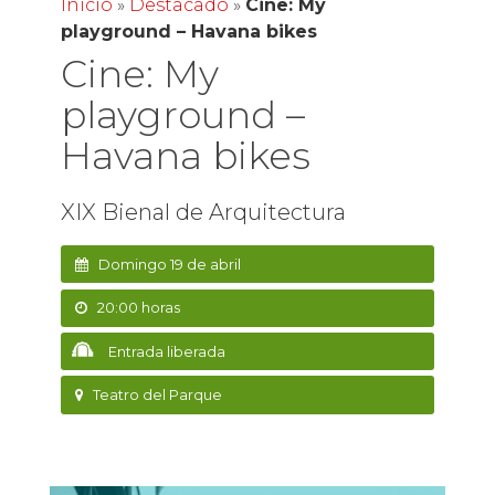
Inicio
»
Destacado
»
Cine: My
playground – Havana bikes
Cine: My
playground –
Havana bikes
XIX Bienal de Arquitectura
Domingo 19 de abril
20:00 horas
Entrada liberada
Teatro del Parque