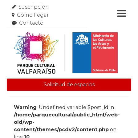
Suscripción
Cómo llegar
Contacto
Solicitud de espacios
Skip to content
Warning
: Undefined variable $post_id in
/home/parquecultural/public_html/web-
old/wp-
content/themes/pcdv2/content.php
on
line
10