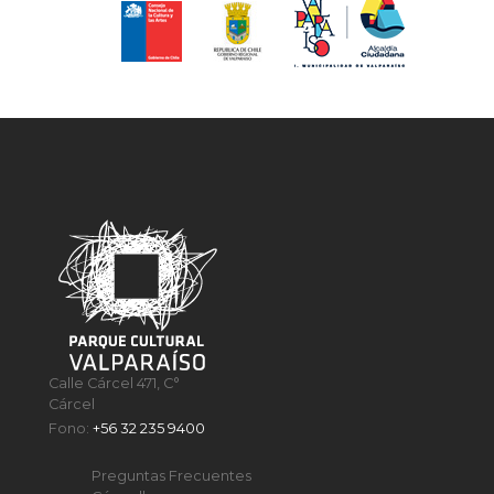
Calle Cárcel 471, C°
Cárcel
Fono:
+56 32 235 9400
Preguntas Frecuentes