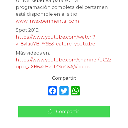
Universidad Valparaíso. La
programación completa del certamen
está disponible en el sitio
www.invexperimental.com
Spot 2015:
https://www.youtube.com/watch?
v=8ylauYBPY6E&feature=youtu.be
Más videos en:
https://www.youtube.com/channel/UC2z
opb_aXB6v26shJZSoGvA/videos
Compartir:
F
T
W
a
w
h
c
it
a
Compartir
e
te
ts
b
r
A