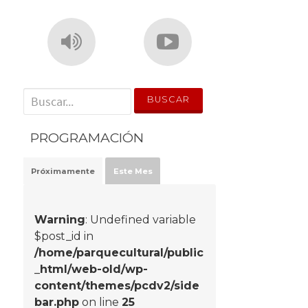
' . __('Search for:') . '
PROGRAMACIÓN
Próximamente
Este Mes
Warning
: Undefined variable
$post_id in
/home/parquecultural/public
_html/web-old/wp-
content/themes/pcdv2/side
bar.php
on line
25