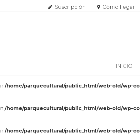
Suscripción
Cómo llegar
Skip to content
INICIO
in
/home/parquecultural/public_html/web-old/wp-c
in
/home/parquecultural/public_html/web-old/wp-c
in
/home/parquecultural/public_html/web-old/wp-c