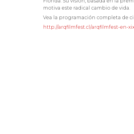
Florida. Su visión, basada en la prem
motiva este radical cambio de vida.
Vea la programación completa de ci
http://arqfilmfest.cl/arqfilmfest-en-x