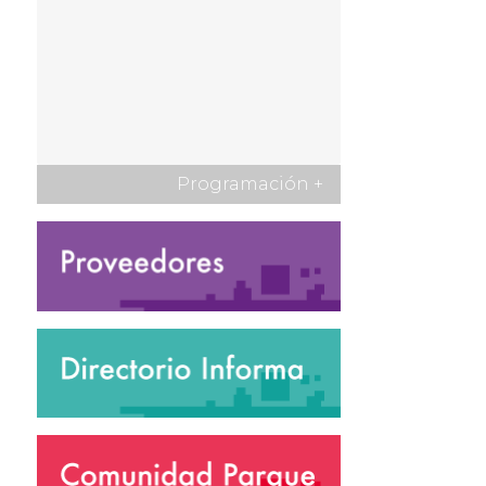
Programación
+