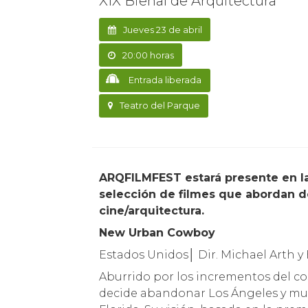
XIX Bienal de Arquitectura
Jueves 23 de abril
20:00 horas
Entrada liberada
Teatro del Parque
ARQFILMFEST estará presente en la XIX Bienal de Arquitectura con una cuidada
selección de filmes que abordan de
cine/arquitectura.
New Urban Cowboy
Estados Unidos│ Dir. Michael Arth
Aburrido por los incrementos del cost
decide abandonar Los Ángeles y mud