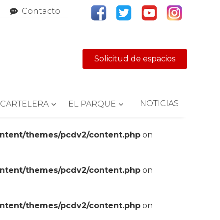
Contacto
Solicitud de espacios
NOTICIAS
CARTELERA
EL PARQUE
ontent/themes/pcdv2/content.php
on
ontent/themes/pcdv2/content.php
on
ontent/themes/pcdv2/content.php
on