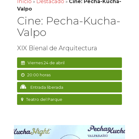
Inicio
»
Destacado
»
Cine: Pecha-Kucha-
Valpo
Cine: Pecha-Kucha-
Valpo
XIX Bienal de Arquitectura
Viernes 24 de abril
20:00 horas
Entrada liberada
Teatro del Parque