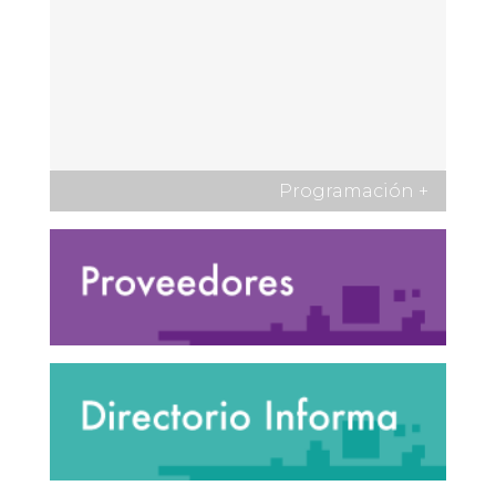
Programación
+