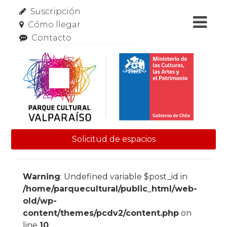
Suscripción
Cómo llegar
Contacto
Solicitud de espacios
Skip to content
Warning
: Undefined variable $post_id in
/home/parquecultural/public_html/web-
old/wp-
content/themes/pcdv2/content.php
on
line
10