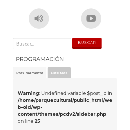
' . __('Search for:') . '
PROGRAMACIÓN
Próximamente
Este Mes
Warning
: Undefined variable $post_id in
/home/parquecultural/public_html/we
b-old/wp-
content/themes/pcdv2/sidebar.php
on line
25