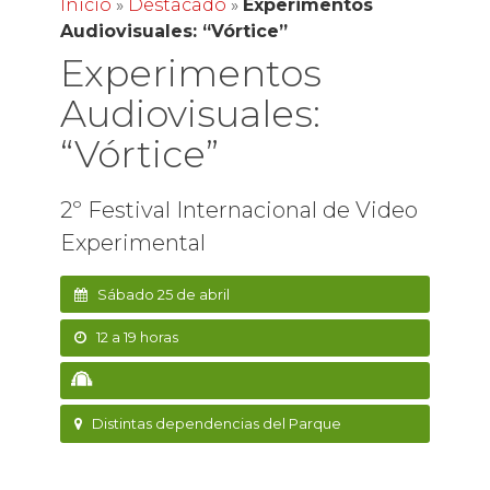
Inicio
»
Destacado
»
Experimentos
Audiovisuales: “Vórtice”
Experimentos
Audiovisuales:
“Vórtice”
2º Festival Internacional de Video
Experimental
Sábado 25 de abril
12 a 19 horas
Distintas dependencias del Parque