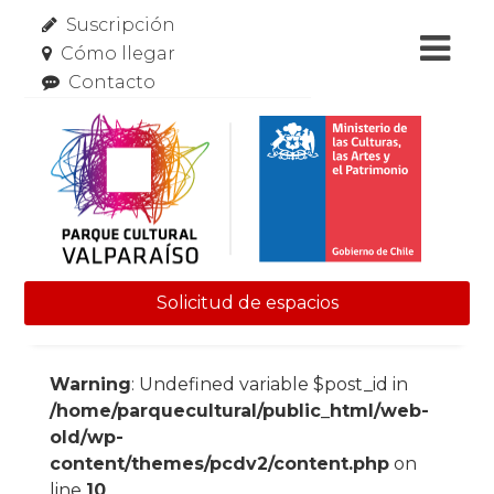
Suscripción
Cómo llegar
Contacto
Solicitud de espacios
Skip to content
Warning
: Undefined variable $post_id in
/home/parquecultural/public_html/web-
old/wp-
content/themes/pcdv2/content.php
on
line
10