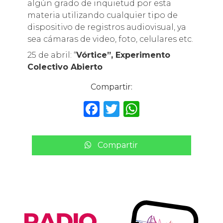
algún grado de inquietud por esta
materia utilizando cualquier tipo de
dispositivo de registros audiovisual, ya
sea cámaras de video, foto, celulares etc.
25 de abril: “
Vórtice”, Experimento
Colectivo Abierto
Compartir:
F
T
W
a
w
h
c
it
a
Compartir
e
te
ts
b
r
A
o
p
o
p
k