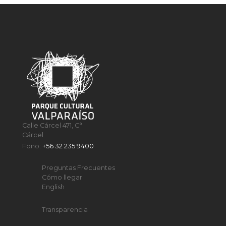
Calle Cárcel 471, C°
Cárcel
Fono:
+56 32 235 9400
Preguntas Frecuentes
Cómo llegar
English
Transparencia