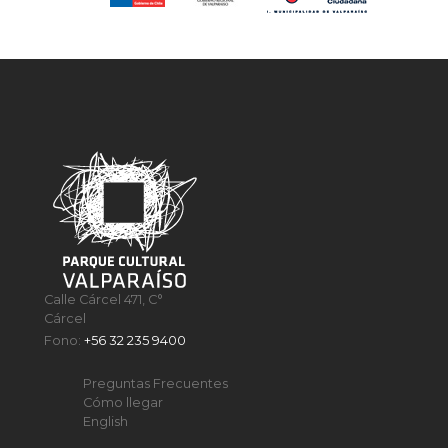
Calle Cárcel 471, C°
Cárcel
Fono:
+56 32 235 9400
Preguntas Frecuentes
Cómo llegar
English