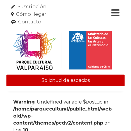
Suscripción
Cómo llegar
Contacto
Solicitud de espacios
Skip to content
Warning
: Undefined variable $post_id in
/home/parquecultural/public_html/web-
old/wp-
content/themes/pcdv2/content.php
on
line
10