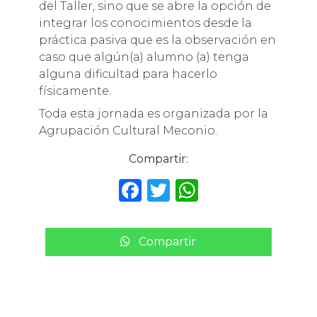
del Taller, sino que se abre la opción de
integrar los conocimientos desde la
práctica pasiva que es la observación en
caso que algún(a) alumno (a) tenga
alguna dificultad para hacerlo
físicamente.
Toda esta jornada es organizada por la
Agrupación Cultural Meconio.
Compartir:
F
T
W
a
w
h
c
it
a
Compartir
e
te
ts
b
r
A
o
p