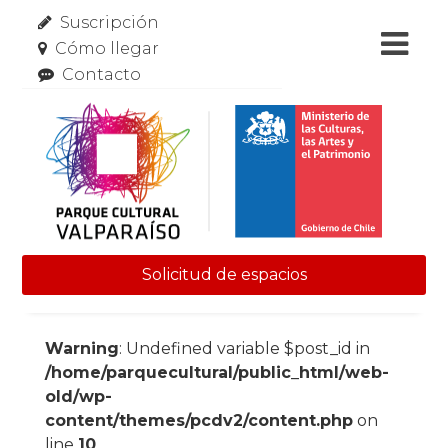
Suscripción
Cómo llegar
Contacto
Solicitud de espacios
Skip to content
Warning
: Undefined variable $post_id in
/home/parquecultural/public_html/web-
old/wp-
content/themes/pcdv2/content.php
on
line
10