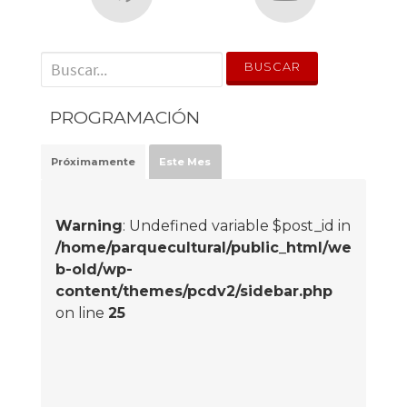
' . __('Search for:') . '
PROGRAMACIÓN
Próximamente
Este Mes
Warning
: Undefined variable $post_id in
/home/parquecultural/public_html/we
b-old/wp-
content/themes/pcdv2/sidebar.php
on line
25