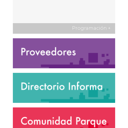
Programación
+