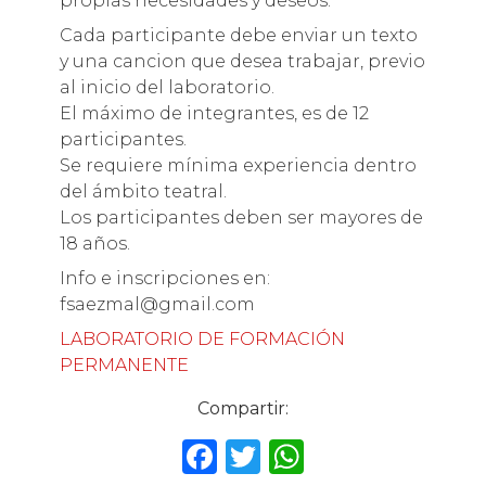
propias necesidades y deseos.
Cada participante debe enviar un texto
y una cancion que desea trabajar, previo
al inicio del laboratorio.
El máximo de integrantes, es de 12
participantes.
Se requiere mínima experiencia dentro
del ámbito teatral.
Los participantes deben ser mayores de
18 años.
Info e inscripciones en:
fsaezmal@gmail.com
LABORATORIO DE FORMACIÓN
PERMANENTE
Compartir:
F
T
W