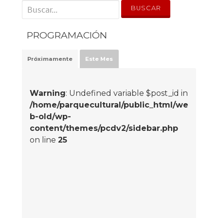
' . __('Search for:') . '
PROGRAMACIÓN
Próximamente
Este Mes
Warning
: Undefined variable $post_id in
/home/parquecultural/public_html/we
b-old/wp-
content/themes/pcdv2/sidebar.php
on line
25