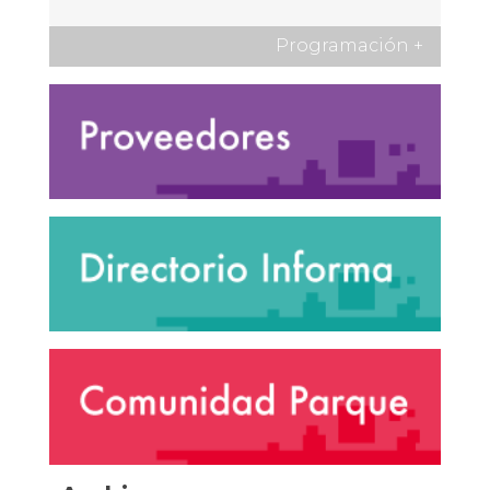
Programación
+