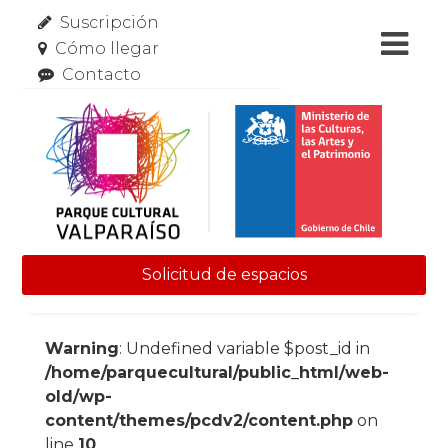
Suscripción
Cómo llegar
Contacto
Solicitud de espacios
Skip to content
Warning
: Undefined variable $post_id in
/home/parquecultural/public_html/web-
old/wp-
content/themes/pcdv2/content.php
on
line
10