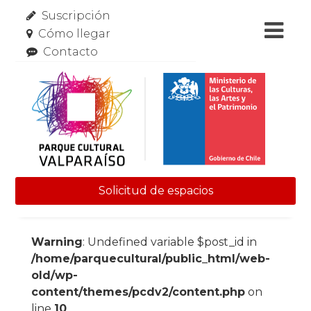
Suscripción
Cómo llegar
Contacto
Solicitud de espacios
Skip to content
Warning
: Undefined variable $post_id in
/home/parquecultural/public_html/web-
old/wp-
content/themes/pcdv2/content.php
on
line
10