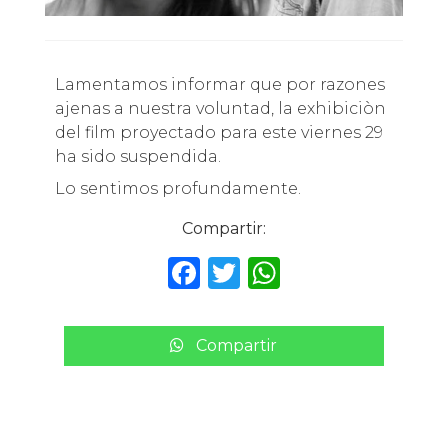
Lamentamos informar que por razones
ajenas a nuestra voluntad, la exhibiciòn
del film proyectado para este viernes 29
ha sido suspendida.
Lo sentimos profundamente.
Compartir:
F
T
W
a
w
h
c
it
a
Compartir
e
te
ts
b
r
A
o
p