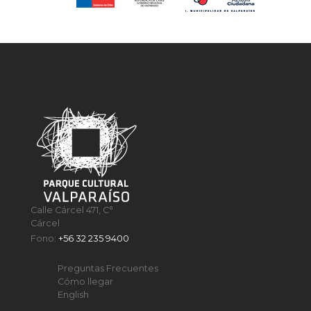
Calle Cárcel 471, C°
Cárcel
Fono:
+56 32 235 9400
Preguntas Frecuentes
Cómo llegar
English