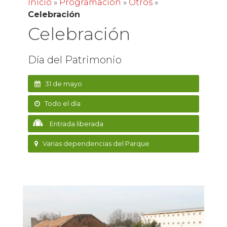
Inicio
»
Programación
»
Otros
»
Celebración
Celebración
Día del Patrimonio
31 de mayo
Todo el día
Entrada liberada
Varias dependencias del Parque