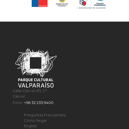
Calle Cárcel 471, C°
Cárcel
Fono:
+56 32 235 9400
Preguntas Frecuentes
Cómo llegar
English