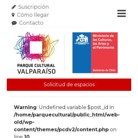
Suscripción
Cómo llegar
Contacto
Solicitud de espacios
Skip to content
Warning
: Undefined variable $post_id in
/home/parquecultural/public_html/web-
old/wp-
content/themes/pcdv2/content.php
on
line
10