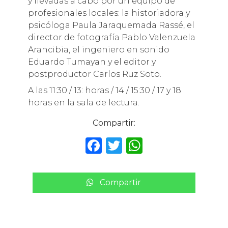
y llevadas a cabo por un equipo de
profesionales locales: la historiadora y
psicóloga Paula Jaraquemada Rassé, el
director de fotografía Pablo Valenzuela
Arancibia, el ingeniero en sonido
Eduardo Tumayan y el editor y
postproductor Carlos Ruz Soto.
A las 11:30 / 13: horas / 14 / 15:30 / 17 y 18
horas en la sala de lectura.
Compartir:
F
T
W
a
w
h
c
it
a
Compartir
e
te
ts
b
r
A
o
p