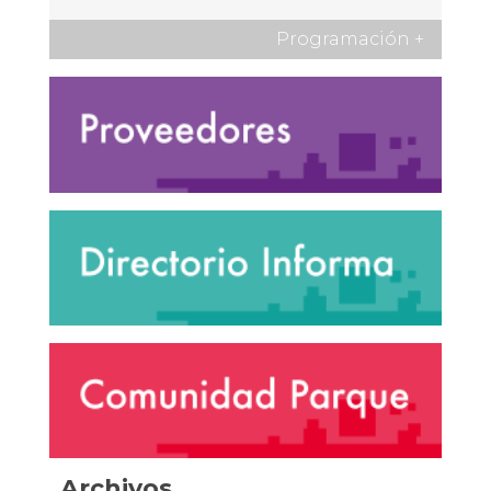
Programación
+
Archivos