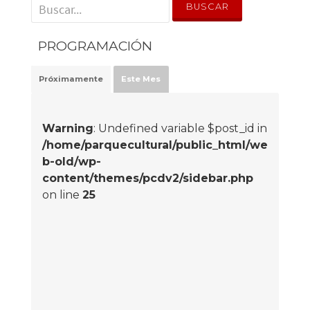
' . __('Search for:') . '
PROGRAMACIÓN
Próximamente
Este Mes
Warning
: Undefined variable $post_id in
/home/parquecultural/public_html/we
b-old/wp-
content/themes/pcdv2/sidebar.php
on line
25