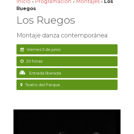
Inicio
»
Programación
»
Montajes
»
Los
Ruegos
Los Ruegos
Montaje danza contemporánea
Viernes 5 de junio
20 horas
Entrada liberada
Teatro del Parque