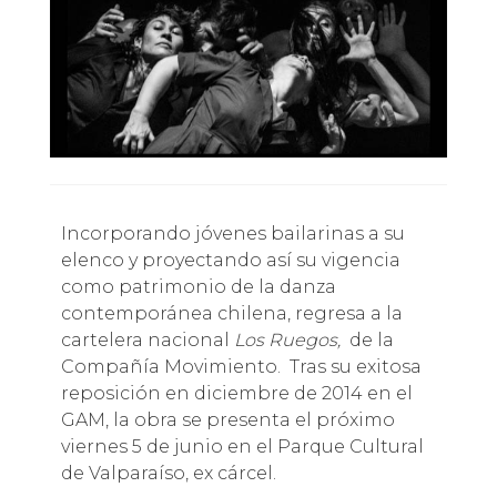
Incorporando jóvenes bailarinas a su
elenco y proyectando así su vigencia
como patrimonio de la danza
contemporánea chilena, regresa a la
cartelera nacional
Los Ruegos,
de la
Compañía Movimiento. Tras su exitosa
reposición en diciembre de 2014 en el
GAM, la obra se presenta el próximo
viernes 5 de junio en el Parque Cultural
de Valparaíso, ex cárcel.