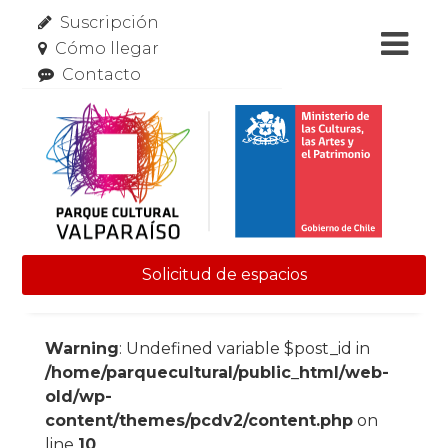
Suscripción
Cómo llegar
Contacto
Solicitud de espacios
Skip to content
Warning
: Undefined variable $post_id in
/home/parquecultural/public_html/web-
old/wp-
content/themes/pcdv2/content.php
on
line
10