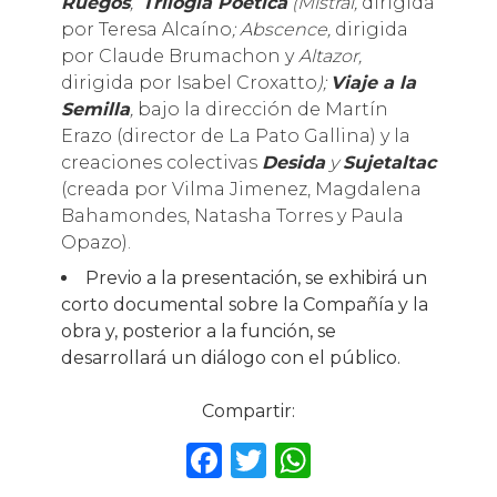
Ruegos
,
Trilogia Poética
(Mistral,
dirigida
por Teresa Alcaíno
; Abscence,
dirigida
por Claude Brumachon y
Altazor,
dirigida por Isabel Croxatto
);
Viaje a la
Semilla
,
bajo la dirección de Martín
Erazo (director de La Pato Gallina) y la
creaciones colectivas
Desida
y
Sujetaltac
(creada por Vilma Jimenez, Magdalena
Bahamondes, Natasha Torres y Paula
Opazo).
Previo a la presentación, se exhibirá un
corto documental sobre la Compañía y la
obra y, posterior a la función, se
desarrollará un diálogo con el público.
Compartir:
F
T
W
a
w
h