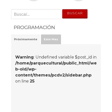
' . __('Search for:') . '
PROGRAMACIÓN
Próximamente
Este Mes
Warning
: Undefined variable $post_id in
/home/parquecultural/public_html/we
b-old/wp-
content/themes/pcdv2/sidebar.php
on line
25