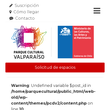
Suscripción
Cómo llegar
Contacto
Solicitud de espacios
Skip to content
Warning
: Undefined variable $post_id in
/home/parquecultural/public_html/web-
old/wp-
content/themes/pcdv2/content.php
on
line
10