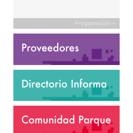
Programación
+