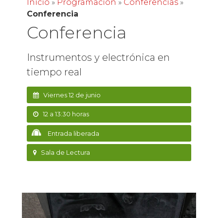
Inicio
»
Programación
»
Conferencias
»
Conferencia
Conferencia
Instrumentos y electrónica en
tiempo real
Viernes 12 de junio
12 a 13:30 horas
Entrada liberada
Sala de Lectura