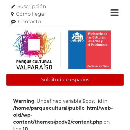
Suscripción
Cómo llegar
Contacto
Solicitud de espacios
Skip to content
Warning
: Undefined variable $post_id in
/home/parquecultural/public_html/web-
old/wp-
content/themes/pcdv2/content.php
on
line
10