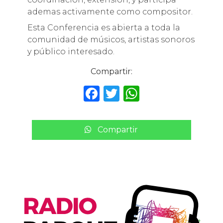
ademas activamente como compositor.
Esta Conferencia es abierta a toda la
comunidad de músicos, artistas sonoros
y público interesado.
Compartir:
F
T
W
a
w
h
c
it
a
Compartir
e
te
ts
b
r
A
o
p
o
p
k