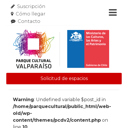
Suscripción
Cómo llegar
Contacto
Solicitud de espacios
Skip to content
Warning
: Undefined variable $post_id in
/home/parquecultural/public_html/web-
old/wp-
content/themes/pcdv2/content.php
on
line
10