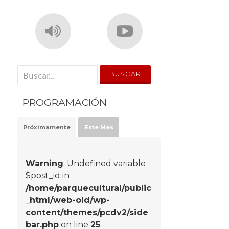
' . __('Search for:') . '
PROGRAMACIÓN
Próximamente
Este Mes
Warning
: Undefined variable
$post_id in
/home/parquecultural/public
_html/web-old/wp-
content/themes/pcdv2/side
bar.php
on line
25