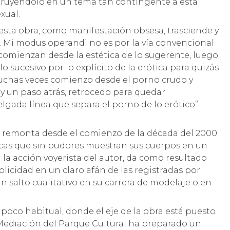
truyéndolo en un tema tan contingente a esta
xual.
 esta obra, como manifestación obsesa, trasciende y
o. Mi modus operandi no es por la vía convencional
comienzan desde la estética de lo sugerente, luego
lo sucesivo por lo explícito de la erótica para quizás
muchas veces comienzo desde el porno crudo y
y un paso atrás, retrocedo para quedar
gada línea que separa el porno de lo erótico”
e remonta desde el comienzo de la década del 2000
icas que sin pudores muestran sus cuerpos en un
 la acción voyerista del autor, da como resultado
licidad en un claro afán de las registradas por
n salto cualitativo en su carrera de modelaje o en
oco habitual, donde el eje de la obra está puesto
e Mediación del Parque Cultural ha preparado un