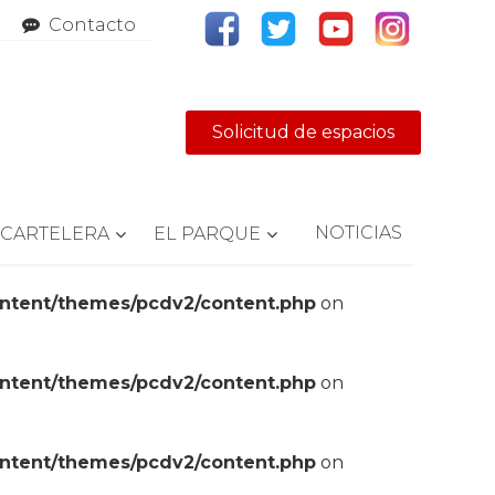
Contacto
Solicitud de espacios
NOTICIAS
CARTELERA
EL PARQUE
ontent/themes/pcdv2/content.php
on
ontent/themes/pcdv2/content.php
on
ontent/themes/pcdv2/content.php
on