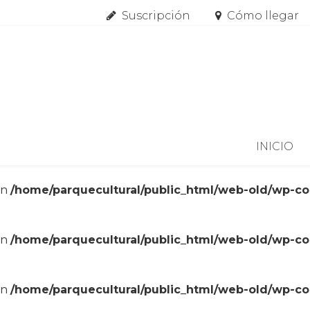
Suscripción
Cómo llegar
Skip to content
INICIO
in
/home/parquecultural/public_html/web-old/wp-c
in
/home/parquecultural/public_html/web-old/wp-c
in
/home/parquecultural/public_html/web-old/wp-c