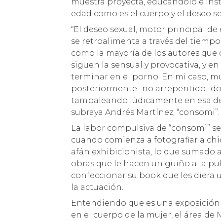
muestra proyecta, educándolo e ins
edad como es el cuerpo y el deseo se
“El deseo sexual, motor principal de
se retroalimenta a través del tiemp
como la mayoría de los autores que 
siguen la sensual y provocativa, y en 
terminar en el porno. En mi caso, 
posteriormente -no arrepentido- do
tambaleando lúdicamente en esa del
subraya Andrés Martínez, “consomi”.
La labor compulsiva de “consomi” s
cuando comienza a fotografiar a ch
afán exhibicionista, lo que sumado a
obras que le hacen un guiño a la pub
confeccionar su book que les diera u
la actuación.
Entendiendo que es una exposición p
en el cuerpo de la mujer, el área d