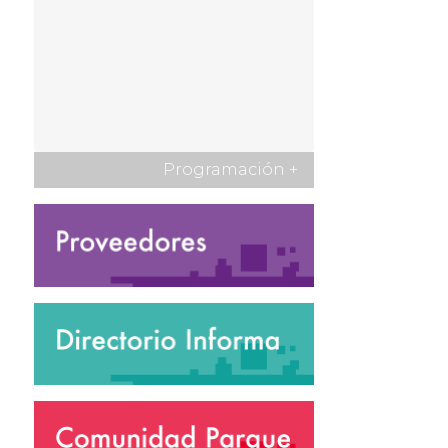
Programación
+