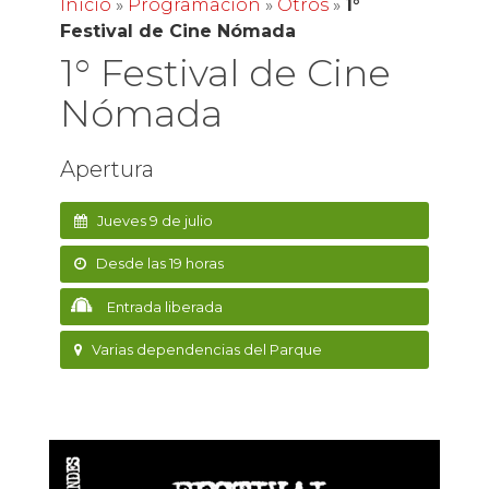
Inicio
»
Programación
»
Otros
»
1°
Festival de Cine Nómada
1° Festival de Cine
Nómada
Apertura
Jueves 9 de julio
Desde las 19 horas
Entrada liberada
Varias dependencias del Parque