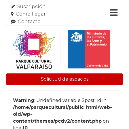
Suscripción
Cómo llegar
Contacto
Solicitud de espacios
Skip to content
Warning
: Undefined variable $post_id in
/home/parquecultural/public_html/web-
old/wp-
content/themes/pcdv2/content.php
on
line
10