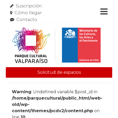
Suscripción
Cómo llegar
Contacto
Solicitud de espacios
Skip to content
Warning
: Undefined variable $post_id in
/home/parquecultural/public_html/web-
old/wp-
content/themes/pcdv2/content.php
on
line
10