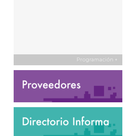
Programación
+