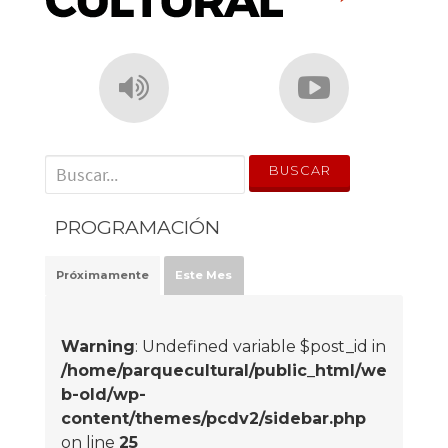
' . __('Search for:') . '
PROGRAMACIÓN
Próximamente
Este Mes
Warning
: Undefined variable $post_id in
/home/parquecultural/public_html/we
b-old/wp-
content/themes/pcdv2/sidebar.php
on line
25