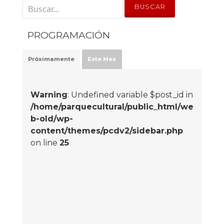
' . __('Search for:') . '
PROGRAMACIÓN
Próximamente
Este Mes
Warning
: Undefined variable $post_id in
/home/parquecultural/public_html/we
b-old/wp-
content/themes/pcdv2/sidebar.php
on line
25