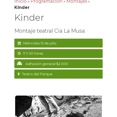
Inicio
»
Programación
»
Montajes
»
Kinder
Kinder
Montaje teatral Cia La Musa
Miércoles 15 de julio
11 Y 20 horas
Adhesión general $2.000
Teatro del Parque