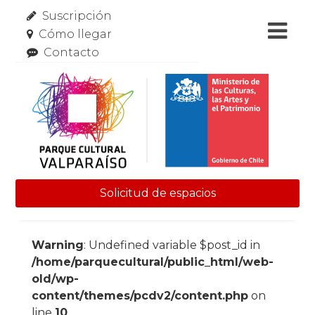
Suscripción
Cómo llegar
Contacto
Solicitud de espacios
Skip to content
Warning
: Undefined variable $post_id in
/home/parquecultural/public_html/web-
old/wp-
content/themes/pcdv2/content.php
on
line
10