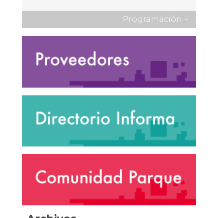
Programación
+