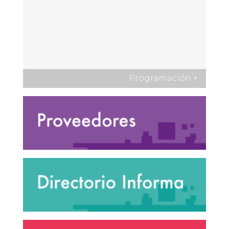
Programación
+