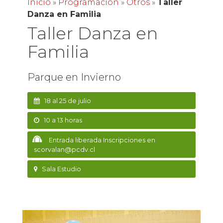
Inicio
»
Programación
»
Otros
»
Taller
Danza en Familia
Taller Danza en
Familia
Parque en Invierno
18 al 25 de julio
10 a 13 horas
Entrada liberada Inscripciones en
scorvalan@pcdv.cl
Sala Estudio