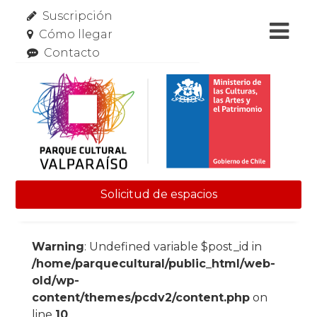
Suscripción
Cómo llegar
Contacto
Solicitud de espacios
Skip to content
Warning
: Undefined variable $post_id in
/home/parquecultural/public_html/web-
old/wp-
content/themes/pcdv2/content.php
on
line
10