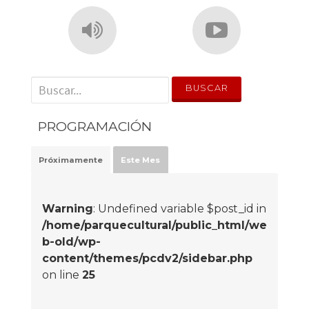
' . __('Search for:') . '
PROGRAMACIÓN
Próximamente
Este Mes
Warning
: Undefined variable $post_id in
/home/parquecultural/public_html/we
b-old/wp-
content/themes/pcdv2/sidebar.php
on line
25