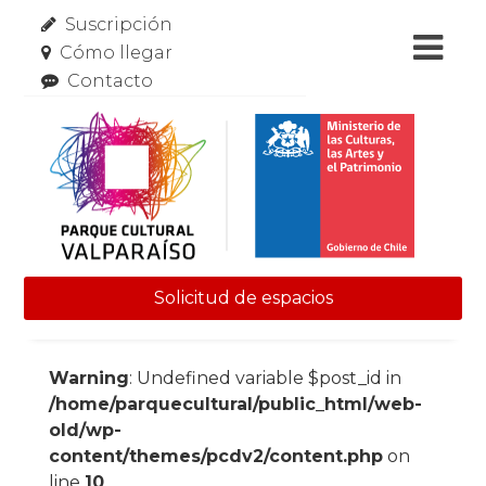
Suscripción
Cómo llegar
Contacto
Solicitud de espacios
Skip to content
Warning
: Undefined variable $post_id in
/home/parquecultural/public_html/web-
old/wp-
content/themes/pcdv2/content.php
on
line
10