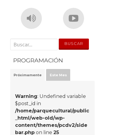
' . __('Search for:') . '
PROGRAMACIÓN
Próximamente
Este Mes
Warning
: Undefined variable
$post_id in
/home/parquecultural/public
_html/web-old/wp-
content/themes/pcdv2/side
bar.php
on line
25