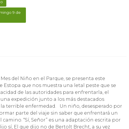
to
domingo 9 de
Mes del Niño en el Parque, se presenta este
de Estopa que nos muestra una letal peste que se
cidad de las autoridades para enfrentarla, el
 una expedición junto a los más destacados
a la terrible enfermedad. Un niño, desesperado por
ormar parte del viaje sin saber que enfrentará un
 camino. “Sí, Señor” es una adaptación escrita por
o sí, El que dijo no de Bertolt Brecht, a su vez