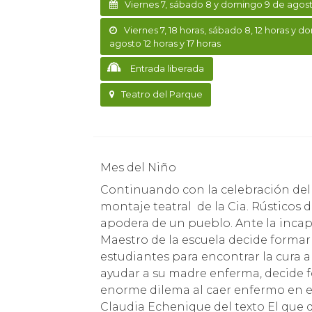
Viernes 7, sábado 8 y domingo 9 de agos
Viernes 7, 18 horas, sábado 8, 12 horas y 
agosto 12 horas y 17 horas
Entrada liberada
Teatro del Parque
Mes del Niño
Continuando con la celebración del 
montaje teatral de la Cia. Rústicos 
apodera de un pueblo. Ante la incapa
Maestro de la escuela decide formar
estudiantes para encontrar la cura 
ayudar a su madre enferma, decide f
enorme dilema al caer enfermo en el
Claudia Echenique del texto El que dij