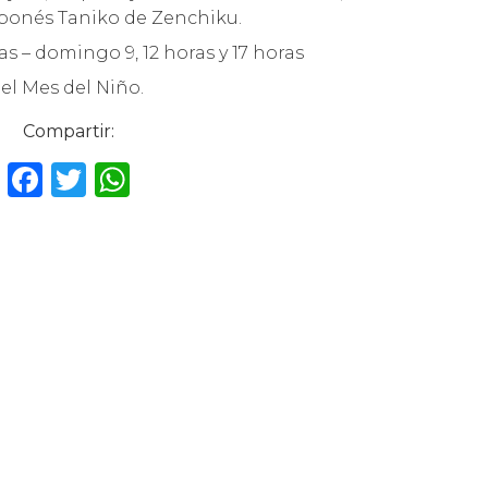
japonés Taniko de Zenchiku.
as – domingo 9, 12 horas y 17 horas
el Mes del Niño.
Compartir:
F
T
W
a
w
h
c
it
a
e
te
ts
b
r
A
o
p
o
p
k