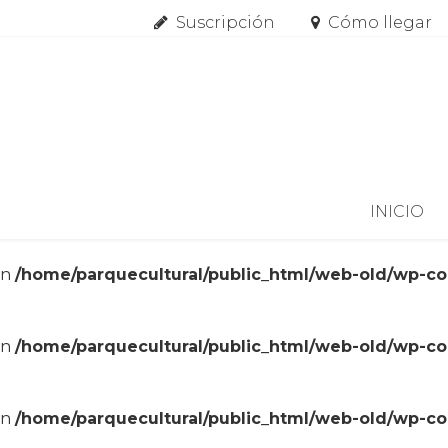
Suscripción
Cómo llegar
Skip to content
INICIO
in
/home/parquecultural/public_html/web-old/wp-c
in
/home/parquecultural/public_html/web-old/wp-c
in
/home/parquecultural/public_html/web-old/wp-c