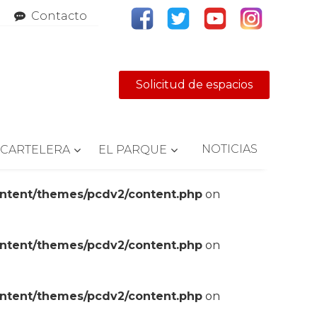
Contacto
Solicitud de espacios
NOTICIAS
CARTELERA
EL PARQUE
ontent/themes/pcdv2/content.php
on
ontent/themes/pcdv2/content.php
on
ontent/themes/pcdv2/content.php
on