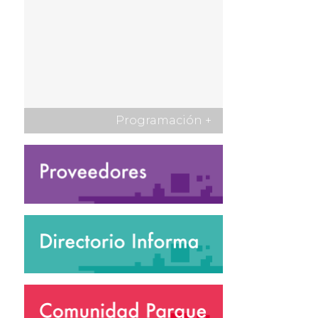
Programación
+