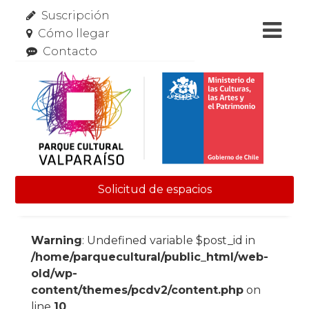
Suscripción
Cómo llegar
Contacto
Solicitud de espacios
Skip to content
Warning
: Undefined variable $post_id in
/home/parquecultural/public_html/web-
old/wp-
content/themes/pcdv2/content.php
on
line
10