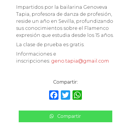
Impartidos por la bailarina Genoveva
Tapia, profesora de danza de profesión,
reside un año en Sevilla, profundizando
sus conocimientos sobre el Flamenco
expresión que estudia desde los 15 años.
La clase de prueba es gratis.
Informaciones e
inscripciones:
geno.tapia@gmail.com
Compartir:
F
T
W
a
w
h
c
it
a
Compartir
e
te
ts