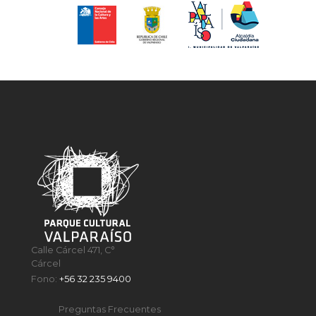
Calle Cárcel 471, C°
Cárcel
Fono:
+56 32 235 9400
Preguntas Frecuentes