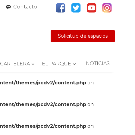
Contacto
Solicitud de espacios
NOTICIAS
CARTELERA
EL PARQUE
ontent/themes/pcdv2/content.php
on
ontent/themes/pcdv2/content.php
on
ontent/themes/pcdv2/content.php
on