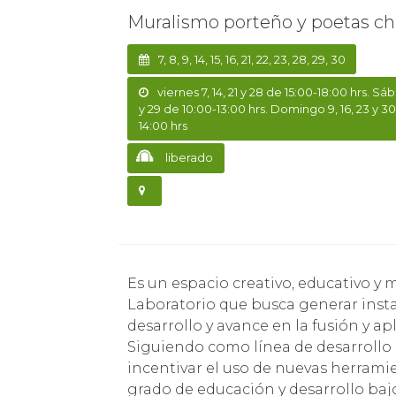
Muralismo porteño y poetas ch
7, 8, 9, 14, 15, 16, 21, 22, 23, 28, 29, 30
viernes 7, 14, 21 y 28 de 15:00-18:00 hrs. Sáb
y 29 de 10:00-13:00 hrs. Domingo 9, 16, 23 y 3
14:00 hrs
liberado
Es un espacio creativo, educativo y multidisciplinario, diseñado bajo una estructura de
Laboratorio que busca generar inst
desarrollo y avance en la fusión y apl
Siguiendo como línea de desarrollo 
incentivar el uso de nuevas herramie
grado de educación y desarrollo baj