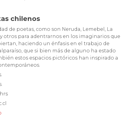
as chilenos
dad de poetas, como son Neruda, Lemebel, La
ña y otros para adentrarnos en los imaginarios que
piertan, haciendo un énfasis en el trabajo de
alparaíso, que si bien más de alguno ha estado
bién estos espacios pictóricos han inspirado a
contemporáneos.
s.
s.
 hrs
.cl
o