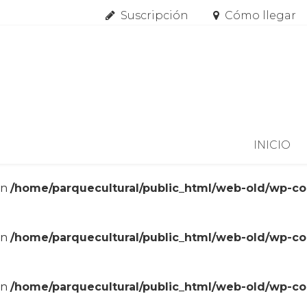
Suscripción
Cómo llegar
Skip to content
INICIO
in
/home/parquecultural/public_html/web-old/wp-c
in
/home/parquecultural/public_html/web-old/wp-c
in
/home/parquecultural/public_html/web-old/wp-c