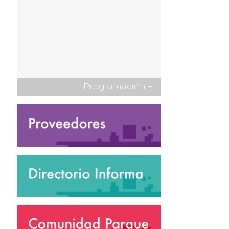
Programación
+