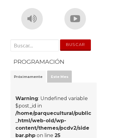
' . __('Search for:') . '
PROGRAMACIÓN
Próximamente
Este Mes
Warning
: Undefined variable
$post_id in
/home/parquecultural/public
_html/web-old/wp-
content/themes/pcdv2/side
bar.php
on line
25