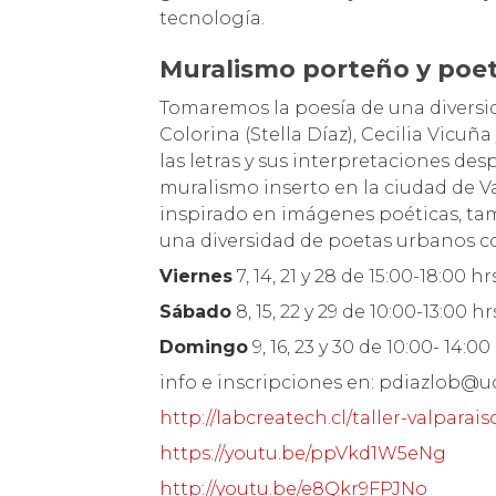
tecnología.
Muralismo porteño y poet
Tomaremos la poesía de una diversi
Colorina (Stella Díaz), Cecilia Vicu
las letras y sus interpretaciones des
muralismo inserto en la ciudad de V
inspirado en imágenes poéticas, tam
una diversidad de poetas urbanos 
Viernes
7, 14, 21 y 28 de 15:00-18:00 hr
Sábado
8, 15, 22 y 29 de 10:00-13:00 hr
Domingo
9, 16, 23 y 30 de 10:00- 14:00
info e inscripciones en: pdiazlob@uc
http://labcreatech.cl/taller-valparais
https://youtu.be/ppVkd1W5eNg
http://youtu.be/e8Qkr9FPJNo