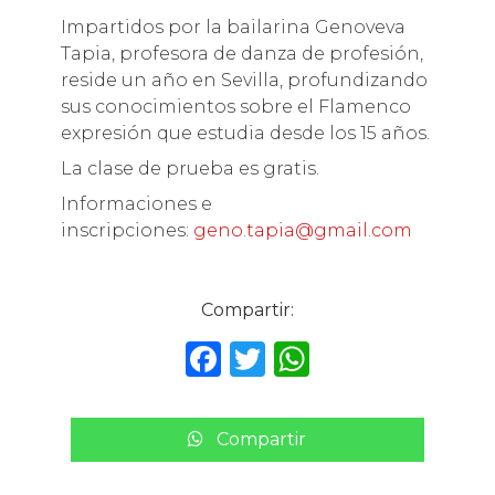
Impartidos por la bailarina Genoveva
Tapia, profesora de danza de profesión,
reside un año en Sevilla, profundizando
sus conocimientos sobre el Flamenco
expresión que estudia desde los 15 años.
La clase de prueba es gratis.
Informaciones e
inscripciones:
geno.tapia@gmail.com
Compartir:
F
T
W
a
w
h
c
it
a
Compartir
e
te
ts