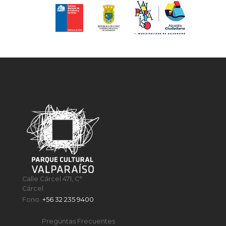
Calle Cárcel 471, C°
Cárcel
Fono:
+56 32 235 9400
Preguntas Frecuentes