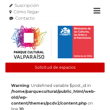
Suscripción
Cómo llegar
Contacto
Solicitud de espacios
Skip to content
Warning
: Undefined variable $post_id in
/home/parquecultural/public_html/web-
old/wp-
content/themes/pcdv2/content.php
on
line
10