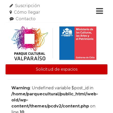
Suscripción
Cómo llegar
Contacto
Solicitud de espacios
Skip to content
Warning
: Undefined variable $post_id in
/home/parquecultural/public_html/web-
old/wp-
content/themes/pcdv2/content.php
on
line
10