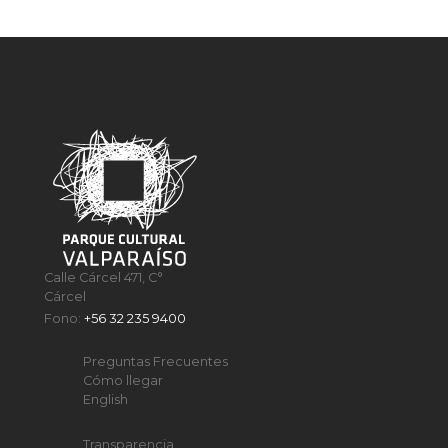
Calle Cárcel 471, C°
Cárcel
Fono:
+56 32 235 9400
Preguntas Frecuentes
Cómo llegar
English
Transparencia