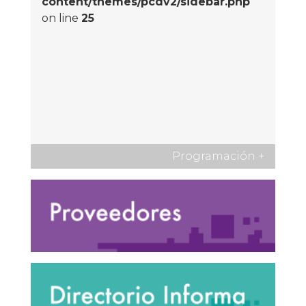
content/themes/pcdv2/sidebar.php
on line
25
Programación
+