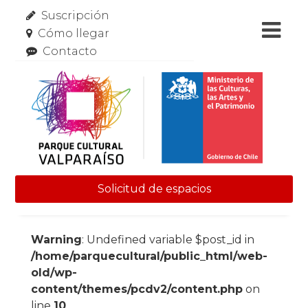
Suscripción
Cómo llegar
Contacto
Solicitud de espacios
Skip to content
Warning
: Undefined variable $post_id in
/home/parquecultural/public_html/web-
old/wp-
content/themes/pcdv2/content.php
on
line
10