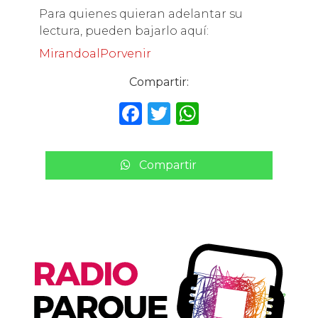
Para quienes quieran adelantar su
lectura, pueden bajarlo aquí:
MirandoalPorvenir
Compartir:
F
T
W
a
w
h
c
it
a
Compartir
e
te
ts
b
r
A
o
p
o
p
k