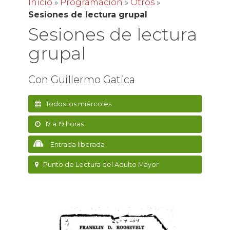
Inicio
»
Programación
»
Otros
»
Sesiones de lectura grupal
Sesiones de lectura
grupal
Con Guillermo Gatica
Todos los miércoles
17 a 19 horas
Entrada liberada
Punto de Lectura del Adulto Mayor