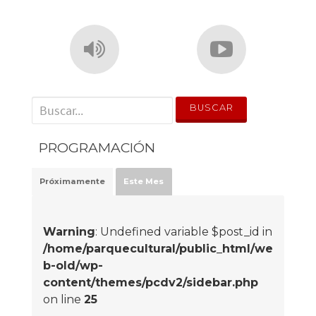
' . __('Search for:') . '
PROGRAMACIÓN
Próximamente
Este Mes
Warning
: Undefined variable $post_id in
/home/parquecultural/public_html/we
b-old/wp-
content/themes/pcdv2/sidebar.php
on line
25