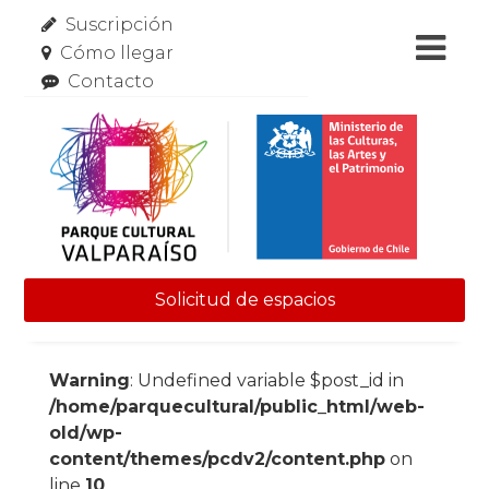
Suscripción
Cómo llegar
Contacto
Solicitud de espacios
Skip to content
Warning
: Undefined variable $post_id in
/home/parquecultural/public_html/web-
old/wp-
content/themes/pcdv2/content.php
on
line
10