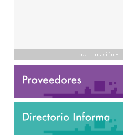
Programación
+