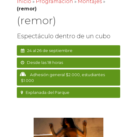
Inicio
»
Programación
»
Montajes
»
(remor)
(remor)
Espectáculo dentro de un cubo
24 al 26 de septiembre
Desde las 18 horas
Adhesión general $2.000, estudiantes
$1.000
Explanada del Parque