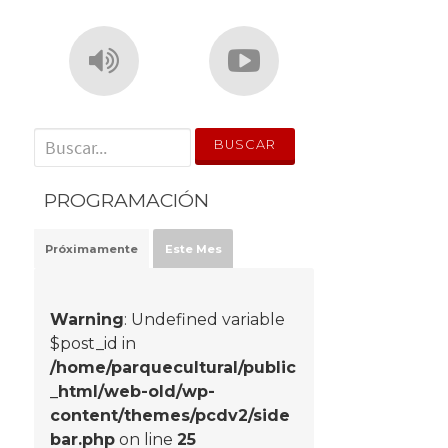
' . __('Search for:') . '
PROGRAMACIÓN
Próximamente
Este Mes
Warning
: Undefined variable
$post_id in
/home/parquecultural/public
_html/web-old/wp-
content/themes/pcdv2/side
bar.php
on line
25