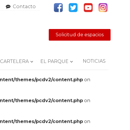
Contacto
Solicitud de espacios
NOTICIAS
CARTELERA
EL PARQUE
ontent/themes/pcdv2/content.php
on
ontent/themes/pcdv2/content.php
on
ontent/themes/pcdv2/content.php
on