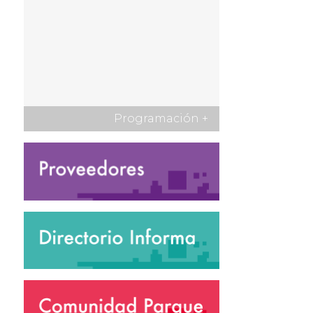
Programación
+