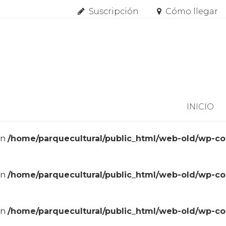
Suscripción
Cómo llegar
Skip to content
INICIO
in
/home/parquecultural/public_html/web-old/wp-c
in
/home/parquecultural/public_html/web-old/wp-c
in
/home/parquecultural/public_html/web-old/wp-c