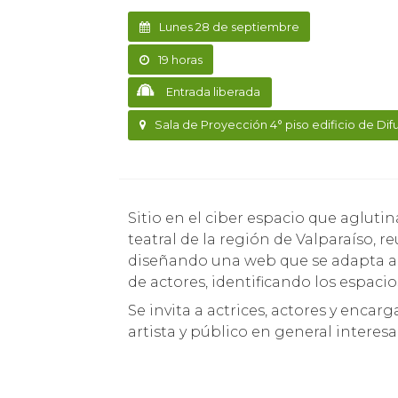
Lunes 28 de septiembre
19 horas
Entrada liberada
Sala de Proyección 4° piso edificio de Dif
Sitio en el ciber espacio que aglutinará desde el 12 de noviembre todo el quehacer
teatral de la región de Valparaíso, r
diseñando una web que se adapta a l
de actores, identificando los espacio
Se invita a actrices, actores y enca
artista y público en general interesa