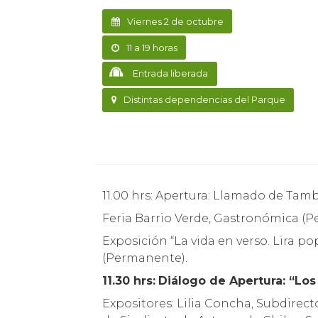
Viernes 2 de octubre
11 a 19 horas
Entrada liberada
Distintas dependencias del Parque
11.00 hrs: Apertura: Llamado de Tam
Feria Barrio Verde, Gastronómica (
Exposición “La vida en verso. Lira p
(Permanente).
11.30 hrs:
Diálogo de Apertura: “Los 
Expositores: Lilia Concha, Subdirect