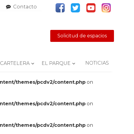
Contacto
Solicitud de espacios
NOTICIAS
CARTELERA
EL PARQUE
ontent/themes/pcdv2/content.php
on
ontent/themes/pcdv2/content.php
on
ontent/themes/pcdv2/content.php
on