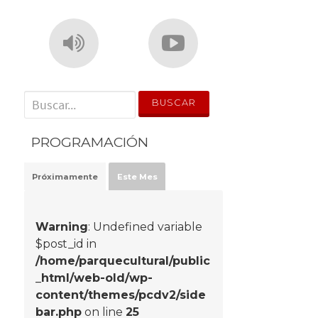
' . __('Search for:') . '
PROGRAMACIÓN
Próximamente
Este Mes
Warning
: Undefined variable
$post_id in
/home/parquecultural/public
_html/web-old/wp-
content/themes/pcdv2/side
bar.php
on line
25