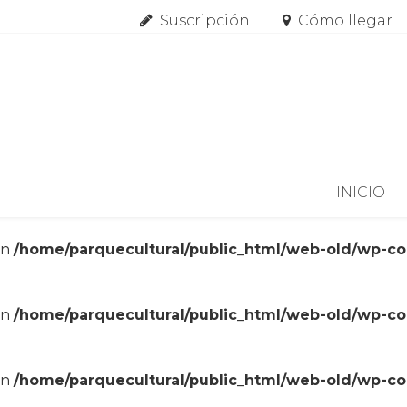
Suscripción
Cómo llegar
Skip to content
INICIO
in
/home/parquecultural/public_html/web-old/wp-c
in
/home/parquecultural/public_html/web-old/wp-c
in
/home/parquecultural/public_html/web-old/wp-c