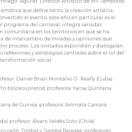
antiago Aguilar, Director Artístico de Mil Tambores.
mática que define tanto la creación artística,
onvertido el evento, este año en particular es el
l programa del carnaval, integra variadas
n comunitaria en los territorios en que se ha
a de intercambio de miradas y opiniones que
cho proceso. Los invitados expondrán y dialogarán
 reflexiones y estrategias centrales sobre el rol del
transformación social.
fesor: Daniel Brian Montalvo O´Really (Cuba).
fro blockos pretos) profesora: Yacsa Quintana
icana de Guinea, profesora: Aminata Camara
do) profesor: Álvaro Valdés Soto (Chile)
Percusión: Timbal y Samba Reggae, profesores: