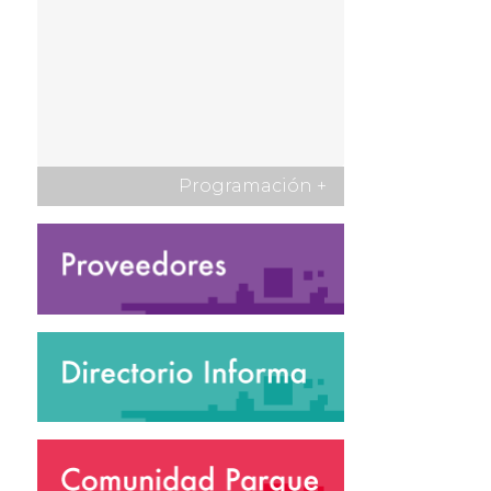
Programación
+