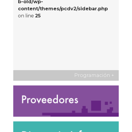
b-old/wp-
content/themes/pcdv2/sidebar.php
on line
25
Programación
+