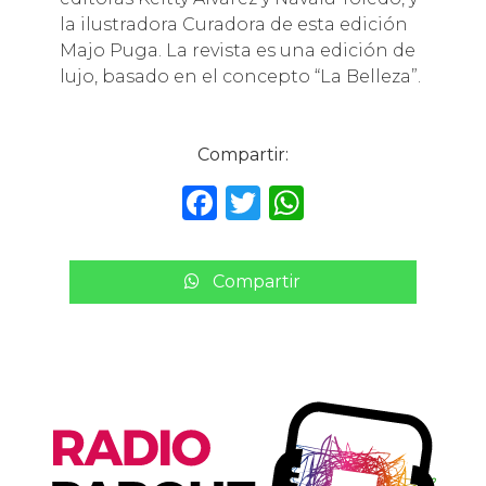
la ilustradora Curadora de esta edición
Majo Puga. La revista es una edición de
lujo, basado en el concepto “La Belleza”.
Compartir:
F
T
W
a
w
h
c
it
a
Compartir
e
te
ts
b
r
A
o
p
o
p
k