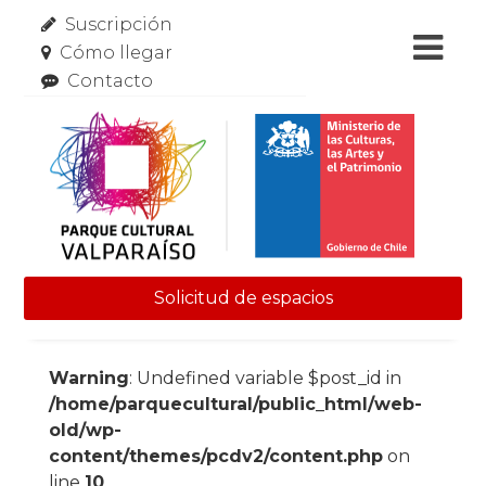
Suscripción
Cómo llegar
Contacto
Solicitud de espacios
Skip to content
Warning
: Undefined variable $post_id in
/home/parquecultural/public_html/web-
old/wp-
content/themes/pcdv2/content.php
on
line
10