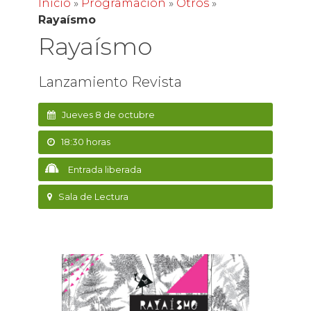
Inicio
»
Programación
»
Otros
»
Rayaísmo
Rayaísmo
Lanzamiento Revista
Jueves 8 de octubre
18:30 horas
Entrada liberada
Sala de Lectura