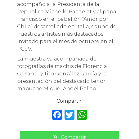
acompaño a la Presidenta de la
Republica Michelle Bachelet y al papa
Francisco en el pabellón “Amor por
Chile” desarrollado en Italia, es uno de
nuestros artistas más destacados
invitado para el mes de octubre en el
PCdV.
La muestra va acompañada de
fotografías de machis de Florencia
Grisanti y Tito González García y la
presentación del destacado tenor
mapuche Miguel Angel Pellao.
Compartir:
F
T
W
a
w
h
c
it
a
Compartir