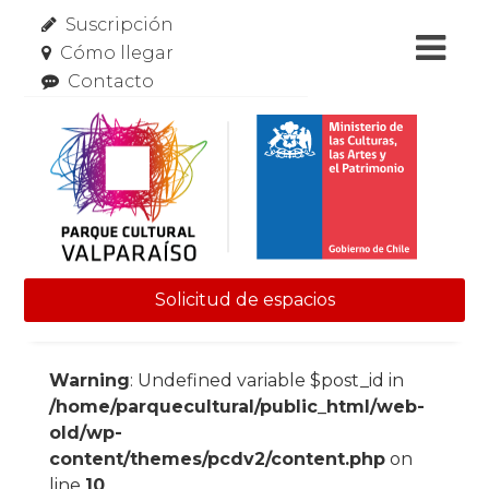
Suscripción
Cómo llegar
Contacto
Solicitud de espacios
Skip to content
Warning
: Undefined variable $post_id in
/home/parquecultural/public_html/web-
old/wp-
content/themes/pcdv2/content.php
on
line
10