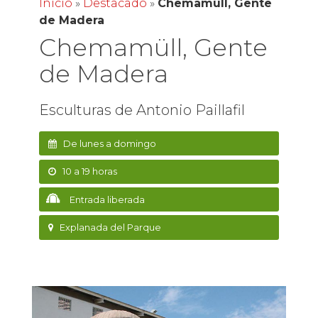
Inicio
»
Destacado
»
Chemamüll, Gente
de Madera
Chemamüll, Gente
de Madera
Esculturas de Antonio Paillafil
De lunes a domingo
10 a 19 horas
Entrada liberada
Explanada del Parque