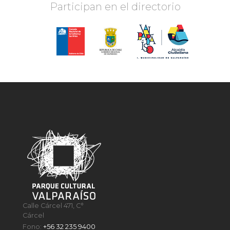
Participan en el directorio
Calle Cárcel 471, C°
Cárcel
Fono:
+56 32 235 9400