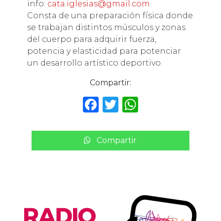
info:
cata.iglesias@gmail.com
Consta de una preparación física donde
se trabajan distintos músculos y zonas
del cuerpo para adquirir fuerza,
potencia y elasticidad para potenciar
un desarrollo artístico deportivo.
Compartir:
F
T
W
a
w
h
c
it
a
Compartir
e
te
ts
b
r
A
o
p
o
p
k