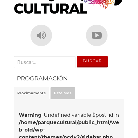
' . __('Search for:') . '
PROGRAMACIÓN
Próximamente
Este Mes
Warning
: Undefined variable $post_id in
/home/parquecultural/public_html/we
b-old/wp-
content/themes/pcdv2/sidebar.php