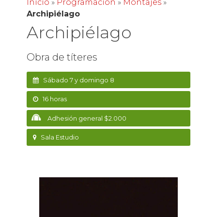
Inicio
»
Programación
»
Montajes
»
Archipiélago
Archipiélago
Obra de títeres
Sábado 7 y domingo 8
16 horas
Adhesión general $2.000
Sala Estudio