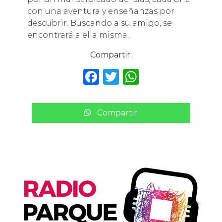
con una aventura y enseñanzas por
descubrir. Buscando a su amigo, se
encontrará a ella misma.
Compartir:
F
T
W
a
w
h
c
it
a
Compartir
e
te
ts
b
r
A
o
p
o
p
k