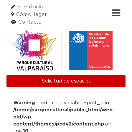
Suscripción
Cómo llegar
Contacto
Solicitud de espacios
Skip to content
Warning
: Undefined variable $post_id in
/home/parquecultural/public_html/web-
old/wp-
content/themes/pcdv2/content.php
on
line
10