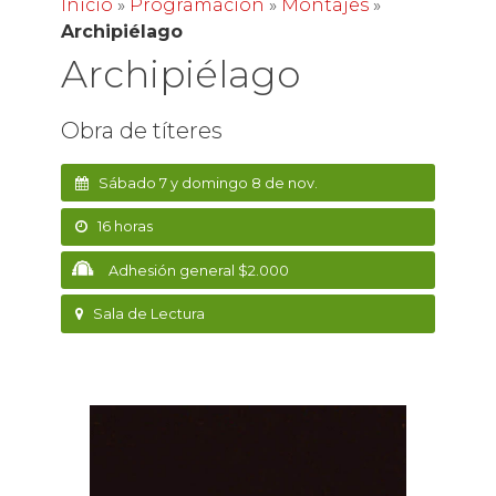
Inicio
»
Programación
»
Montajes
»
Archipiélago
Archipiélago
Obra de títeres
Sábado 7 y domingo 8 de nov.
16 horas
Adhesión general $2.000
Sala de Lectura