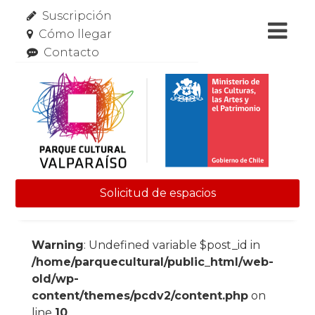
Suscripción
Cómo llegar
Contacto
Solicitud de espacios
Skip to content
Warning
: Undefined variable $post_id in
/home/parquecultural/public_html/web-
old/wp-
content/themes/pcdv2/content.php
on
line
10