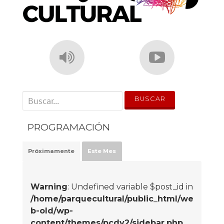
' . __('Search for:') . '
PROGRAMACIÓN
Próximamente
Este Mes
Warning
: Undefined variable $post_id in
/home/parquecultural/public_html/we
b-old/wp-
content/themes/pcdv2/sidebar.php