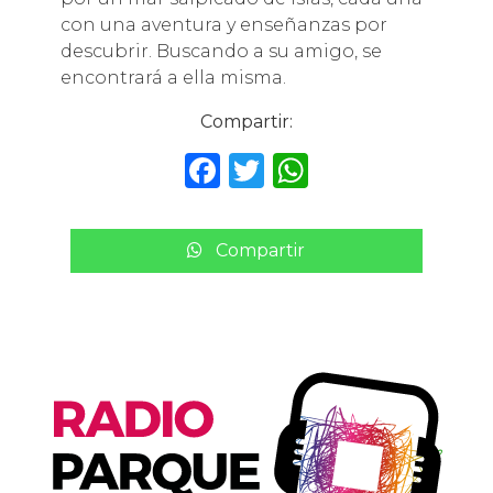
con una aventura y enseñanzas por
descubrir. Buscando a su amigo, se
encontrará a ella misma.
Compartir:
F
T
W
a
w
h
c
it
a
Compartir
e
te
ts
b
r
A
o
p
o
p
k