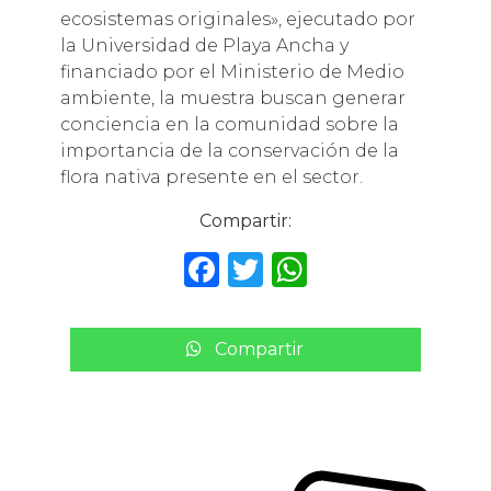
ecosistemas originales», ejecutado por
la Universidad de Playa Ancha y
financiado por el Ministerio de Medio
ambiente, la muestra buscan generar
conciencia en la comunidad sobre la
importancia de la conservación de la
flora nativa presente en el sector.
Compartir:
F
T
W
a
w
h
c
it
a
Compartir
e
te
ts
b
r
A
o
p
o
p