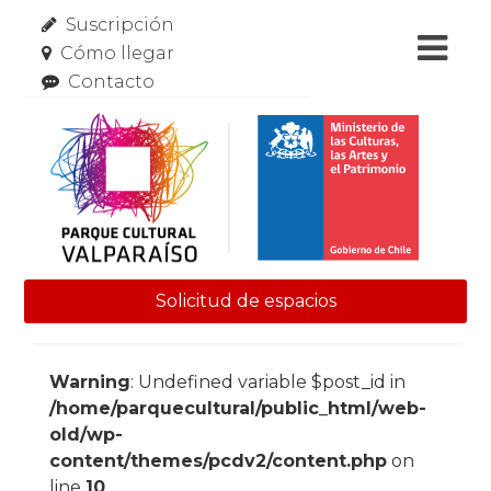
Suscripción
Cómo llegar
Contacto
Solicitud de espacios
Skip to content
Warning
: Undefined variable $post_id in
/home/parquecultural/public_html/web-
old/wp-
content/themes/pcdv2/content.php
on
line
10