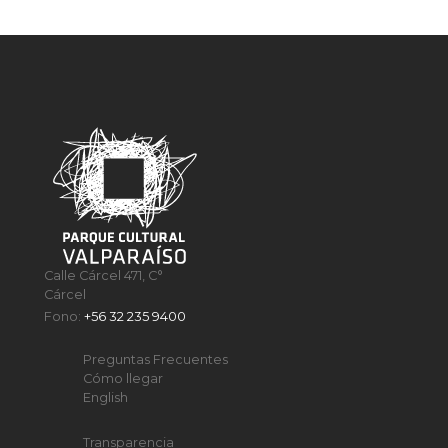
Calle Cárcel 471, C°
Cárcel
Fono:
+56 32 235 9400
Preguntas Frecuentes
Cómo llegar
English
Transparencia