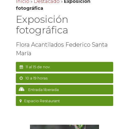
Inicio
»
Destacado
»
Exposición
fotográfica
Exposición
fotográfica
Flora Acantilados Federico Santa
María
11 al 15 de nov.
10 a 19 horas
Entrada liberada
Espacio Restaurant