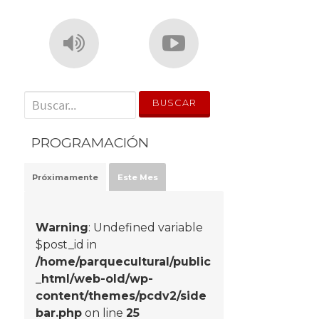
' . __('Search for:') . '
PROGRAMACIÓN
Próximamente
Este Mes
Warning
: Undefined variable
$post_id in
/home/parquecultural/public
_html/web-old/wp-
content/themes/pcdv2/side
bar.php
on line
25