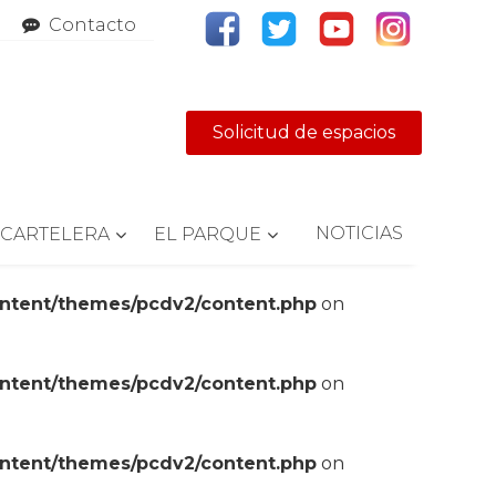
Contacto
Solicitud de espacios
NOTICIAS
CARTELERA
EL PARQUE
ontent/themes/pcdv2/content.php
on
ontent/themes/pcdv2/content.php
on
ontent/themes/pcdv2/content.php
on