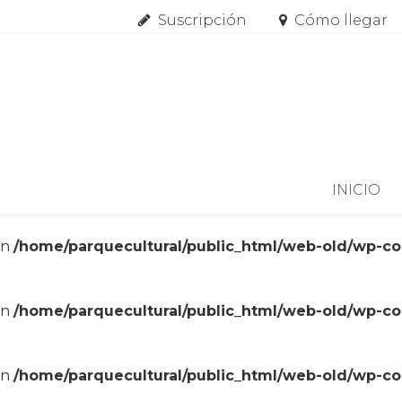
Suscripción
Cómo llegar
Skip to content
INICIO
in
/home/parquecultural/public_html/web-old/wp-c
in
/home/parquecultural/public_html/web-old/wp-c
in
/home/parquecultural/public_html/web-old/wp-c