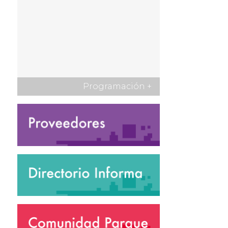
Programación
+