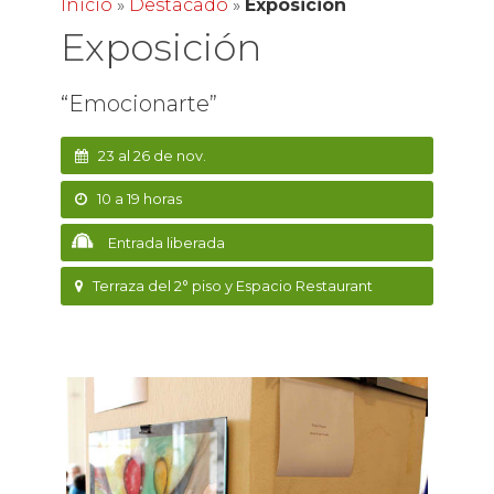
Inicio
»
Destacado
»
Exposición
Exposición
“Emocionarte”
23 al 26 de nov.
10 a 19 horas
Entrada liberada
Terraza del 2° piso y Espacio Restaurant