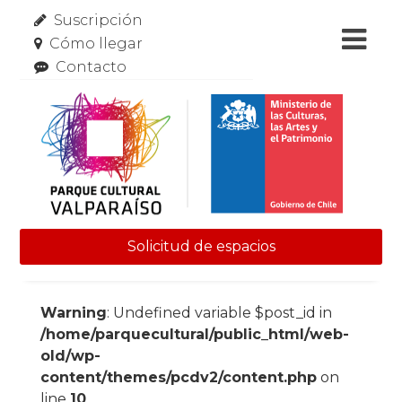
Suscripción
Cómo llegar
Contacto
Solicitud de espacios
Skip to content
Warning
: Undefined variable $post_id in
/home/parquecultural/public_html/web-
old/wp-
content/themes/pcdv2/content.php
on
line
10