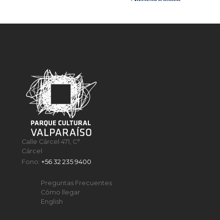
Calle Cárcel 471, C°
Cárcel
Fono:
+56 32 235 9400
Preguntas Frecuentes
Cómo llegar
English