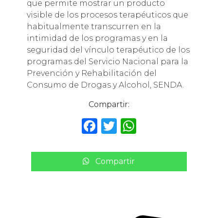
que permite mostrar un producto
visible de los procesos terapéuticos que
habitualmente transcurren en la
intimidad de los programas y en la
seguridad del vínculo terapéutico de los
programas del Servicio Nacional para la
Prevención y Rehabilitación del
Consumo de Drogas y Alcohol, SENDA.
Compartir:
F
T
W
a
w
h
c
it
a
Compartir
e
te
ts
b
r
A
o
p