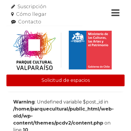
Suscripción
Cómo llegar
Contacto
Solicitud de espacios
Skip to content
Warning
: Undefined variable $post_id in
/home/parquecultural/public_html/web-
old/wp-
content/themes/pcdv2/content.php
on
line
10