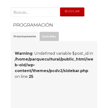
' . __('Search for:') . '
PROGRAMACIÓN
Próximamente
Este Mes
Warning
: Undefined variable $post_id in
/home/parquecultural/public_html/we
b-old/wp-
content/themes/pcdv2/sidebar.php
on line
25