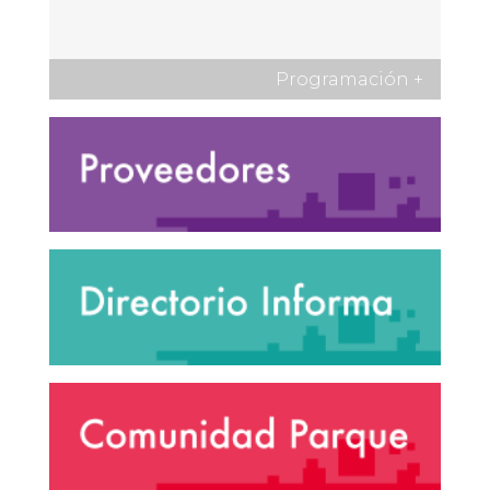
Programación
+