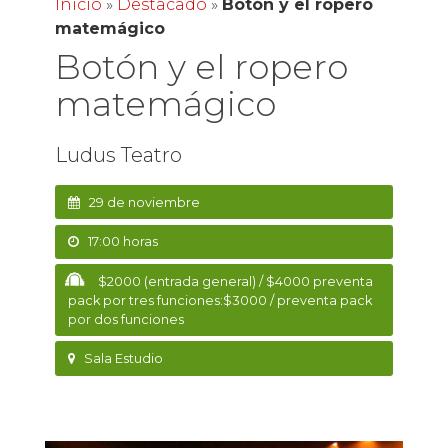
Inicio
»
Destacado
»
Botón y el ropero
matemágico
Botón y el ropero
matemágico
Ludus Teatro
29 de noviembre
17:00 horas
$2000 (entrada general) / $4000 preventa
pack por tres funciones:$3000 / preventa pack
por dos funciones
Sala Estudio